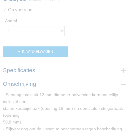
✓
Op voorraad
Aantal
IN WINKELWAGEN
Specificaties
Productcode
Omschrijving
PP02059
- Samengesteld uit 12 mm diameter polyamide kernmantellijn
inclusief een
stalen karabijnhaak (opening 18 mm) en een stalen steigerhaak
(opening
50,8 mm)
- Slijtvast oog om de lussen te beschermen tegen beschadiging