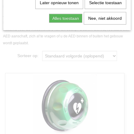
Later opnieuw tonen
Selectie toestaan
Uw AED opvallend ophangen? Kies de juiste AED kast.
AED kasten bepalen de locatie van uw AED, en daarom zijn
AED kasten
een
Alles toestaan
Nee, niet akkoord
belangrijke factor. Krijgt de AED een maatschappelijk functie of is de AED
bestemd voor de medewerkers van uw bedrijf? Daarom dient u, voordat u een
AED aanschaft, zich af te vragen of u de AED binnen of buiten het gebouw
wordt geplaatst.
Sorteer op: