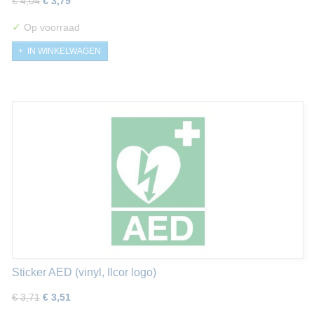
€ 4,04
€ 3,79
✓
Op voorraad
IN WINKELWAGEN
Sticker AED (vinyl, Ilcor logo)
€ 3,71
€ 3,51