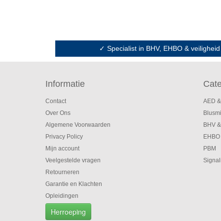
✓ Specialist in BHV, EHBO & veiligheid
Informatie
Cate
Contact
AED &
Over Ons
Blusm
Algemene Voorwaarden
BHV &
Privacy Policy
EHBO
Mijn account
PBM
Veelgestelde vragen
Signal
Retourneren
Garantie en Klachten
Opleidingen
Herroeping