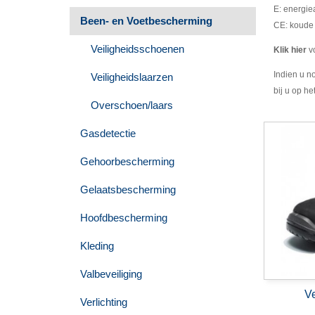
E: energi
Been- en Voetbescherming
CE: koude 
Veiligheidsschoenen
Klik hier
vo
Indien u n
Veiligheidslaarzen
bij u op h
Overschoen/laars
Gasdetectie
Gehoorbescherming
Gelaatsbescherming
Hoofdbescherming
Kleding
Valbeveiliging
V
Verlichting