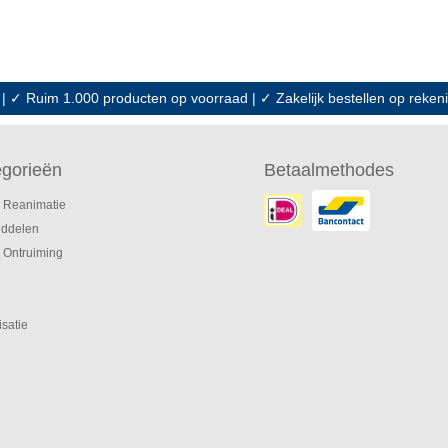
 | ✓ Ruim 1.000 producten op voorraad | ✓ Zakelijk bestellen op reke
gorieën
Betaalmethodes
 Reanimatie
iddelen
 Ontruiming
isatie