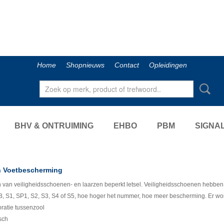
Home
Shopnieuws
Contact
Opleidingen
BHV & ONTRUIMING
EHBO
PBM
SIGNAL
n Voetbescherming
 van veiligheidsschoenen- en laarzen beperkt letsel. Veiligheidsschoenen hebbe
, S1, SP1, S2, S3, S4 of S5, hoe hoger het nummer, hoe meer bescherming. Er wo
oratie tussenzool
isch