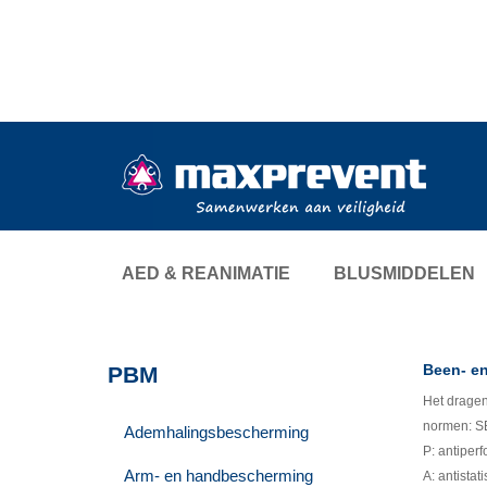
AED & REANIMATIE
BLUSMIDDELEN
Been- e
PBM
Het dragen
normen: SB
Ademhalingsbescherming
P: antiperf
Arm- en handbescherming
A: antistat