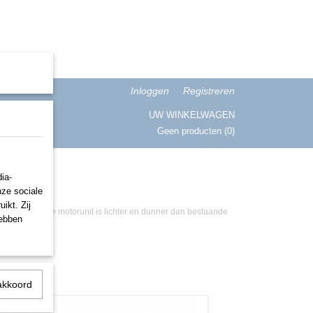
Inloggen
Registreren
UW WINKELWAGEN
Geen producten
(0)
ISATIE
ia-
nze sociale
ikt. Zij
mgevingen. De motorunit is lichter en dunner dan bestaande
hebben
akkoord