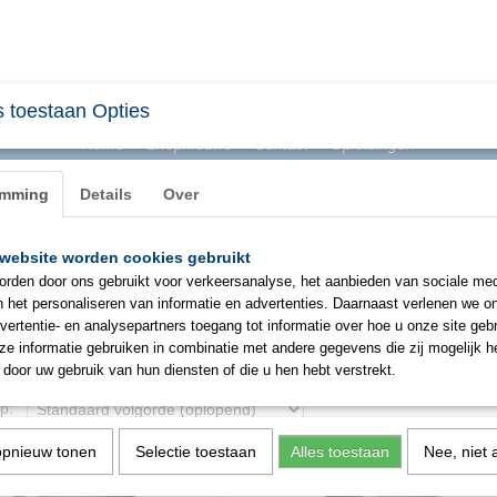
 toestaan Opties
Home
Shopnieuws
Contact
Opleidingen
emming
Details
Over
website worden cookies gebruikt
BHV & ONTRUIMING
EHBO
PBM
SIGNAL
rden door ons gebruikt voor verkeersanalyse, het aanbieden van sociale med
n het personaliseren van informatie en advertenties. Daarnaast verlenen we o
vertentie- en analysepartners toegang tot informatie over hoe u onze site gebru
Startpakket biedt afhankelijke adembescherming tegen deeltjes voor specifieke o
e informatie gebruiken in combinatie met andere gegevens die zij mogelijk 
m bevestigde motorunits en daarom ideaal voor gebruik in nauwe ruimtes.
door uw gebruik van hun diensten of die u hen hebt verstrekt.
 op:
opnieuw tonen
Selectie toestaan
Alles toestaan
Nee, niet 