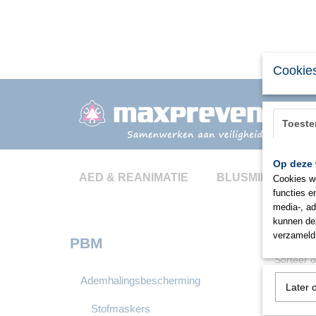
Cookies
Toest
Op deze 
AED & REANIMATIE
BLUSMIDDELEN
Cookies wo
functies e
media-, ad
3M TR-300 
kunnen dez
op een rie
verzameld 
PBM
Sorteer
Ademhalingsbescherming
Later 
Stofmaskers