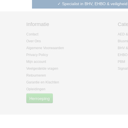
✓ Specialist in BHV, EHBO & veiligheid
Informatie
Cate
Contact
AED &
Over Ons
Blusm
Algemene Voorwaarden
BHV &
Privacy Policy
EHBO
Mijn account
PBM
Veelgestelde vragen
Signal
Retourneren
Garantie en Klachten
Opleidingen
Herroeping