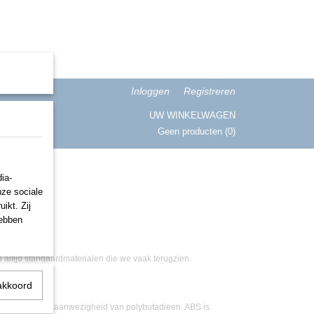
Inloggen
Registreren
UW WINKELWAGEN
Geen producten
(0)
ISATIE
ia-
nze sociale
ikt. Zij
hebben
 altijd standaardmaterialen die we vaak terugzien.
akkoord
acrylonitril in aanwezigheid van polybutadieen. ABS is