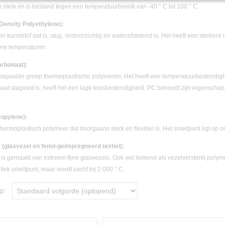
n sterk en is bestand tegen een temperatuurbereik van -40 ° C tot 100 ° C.
Density Polyethylene):
 kunststof dat is, stug, ondoorzichtig en waterafstotend is. Het heeft een sterkere
re temperaturen.
arbonaat):
bepaalde groep thermoplastische polymeren. Het heeft een temperatuurbestendig
aat slagvast is, heeft het een lage krasbestendigheid. PC behoudt zijn eigenschap
ropylene):
thermoplastisch polymeer dat doorgaans sterk en flexibel is. Het smeltpunt ligt op 
 (glasvezel en fenol-geïmpregneerd textiel):
is gemaakt van extreem fijne glasvezels. Ook wel bekend als vezelversterkt polymee
fiek smeltpunt, maar wordt zacht bij 2.000 ° C.
 op: