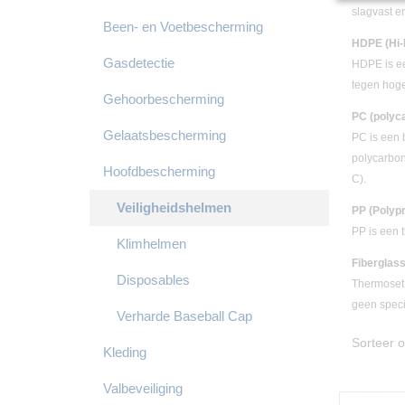
slagvast e
Been- en Voetbescherming
HDPE (Hi-
Gasdetectie
HDPE is een
tegen hoge
Gehoorbescherming
PC (polyc
Gelaatsbescherming
PC is een 
polycarbon
Hoofdbescherming
C).
Veiligheidshelmen
PP (Polyp
PP is een 
Klimhelmen
Fiberglass
Disposables
Thermoset 
geen speci
Verharde Baseball Cap
Sorteer
Kleding
Valbeveiliging