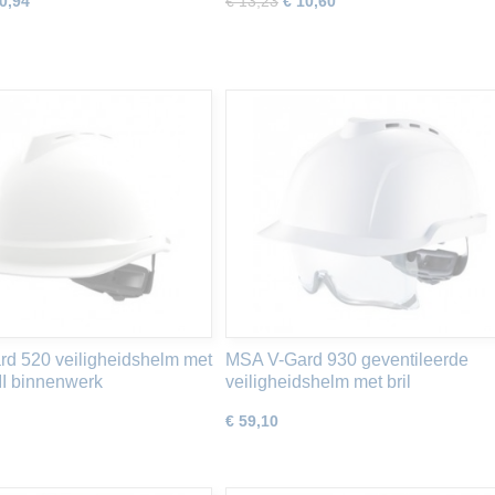
0,94
€ 13,23
€ 10,60
d 520 veiligheidshelm met
MSA V-Gard 930 geventileerde
II binnenwerk
veiligheidshelm met bril
€ 59,10