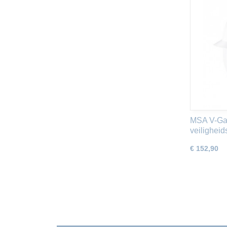
MSA V-Gar
veilighei
€ 152,90