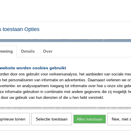
 toestaan Opties
Home
Shopnieuws
Contact
Opleidingen
emming
Details
Over
website worden cookies gebruikt
BHV & ONTRUIMING
EHBO
PBM
SIGNAL
rden door ons gebruikt voor verkeersanalyse, het aanbieden van sociale med
n het personaliseren van informatie en advertenties. Daarnaast verlenen we o
vertentie- en analysepartners toegang tot informatie over hoe u onze site gebru
e informatie gebruiken in combinatie met andere gegevens die zij mogelijk 
door uw gebruik van hun diensten of die u hen hebt verstrekt.
en
alen
van veiligheidshelmen kunnen per producent verschillen. Maar er zijn uiteraard
opnieuw tonen
Selectie toestaan
Alles toestaan
Nee, niet 
onitrile Butadiene Styrene):
 thermoplast en copolymeer. Het is gemaakt door het polymeriseren van styreen en 