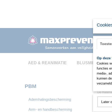
Cookies
Toest
Op deze 
AED & REANIMATIE
BLUSMIDDELEN
Cookies wo
functies e
media-, ad
kunnen dez
verzameld 
Material
PBM
De materi
Ademhalingsbescherming
Later 
ABS (Acryl
Arm- en handbescherming
ABS is een