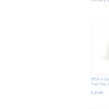
€ 13,65
€ 1
MSA V-Gar
Fas-Trac I
€ 21,50