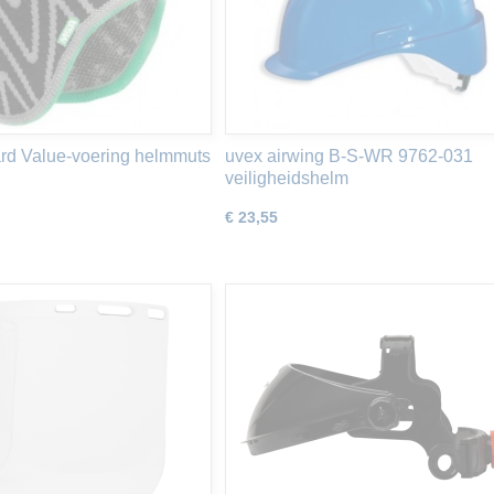
d Value-voering helmmuts
uvex airwing B-S-WR 9762-031
veiligheidshelm
€ 23,55