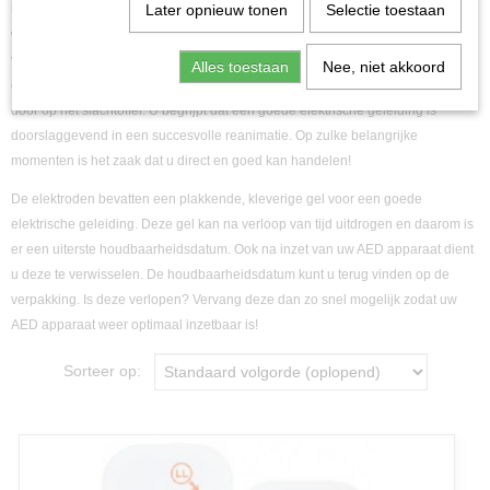
Later opnieuw tonen
Selectie toestaan
hebben
AED elektroden
een cruciale rol hierin. Tijdens een reanimatie
worden namelijk de AED elektroden op het bovenlichaam geplakt, zodat
vervolgens het opwekken van een normale hartslag zo snel mogelijk wordt
Alles toestaan
Nee, niet akkoord
gestart. AED elektroden geven de elektrische schok vanuit het AED apparaat
door op het slachtoffer. U begrijpt dat een goede elektrische geleiding is
doorslaggevend in een succesvolle reanimatie. Op zulke belangrijke
momenten is het zaak dat u direct en goed kan handelen!
De elektroden bevatten een plakkende, kleverige gel voor een goede
elektrische geleiding. Deze gel kan na verloop van tijd uitdrogen en daarom is
er een uiterste houdbaarheidsdatum. Ook na inzet van uw AED apparaat dient
u deze te verwisselen. De houdbaarheidsdatum kunt u terug vinden op de
verpakking. Is deze verlopen? Vervang deze dan zo snel mogelijk zodat uw
AED apparaat weer optimaal inzetbaar is!
Sorteer op: