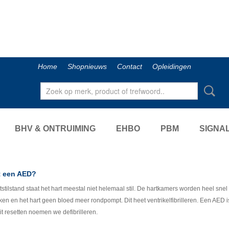
Home
Shopnieuws
Contact
Opleidingen
BHV & ONTRUIMING
EHBO
PBM
SIGNAL
t een AED?
rtstilstand staat het hart meestal niet helemaal stil. De hartkamers worden heel sne
en en het hart geen bloed meer rondpompt. Dit heet ventrikelfibrilleren. Een AED i
it resetten noemen we defibrilleren.