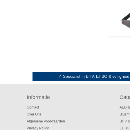
✓ Specialist in BHV, EHBO & veiligheid
Informatie
Cate
Contact
AED &
Over Ons
Blusm
Algemene Voorwaarden
BHV &
Privacy Policy
EHBO