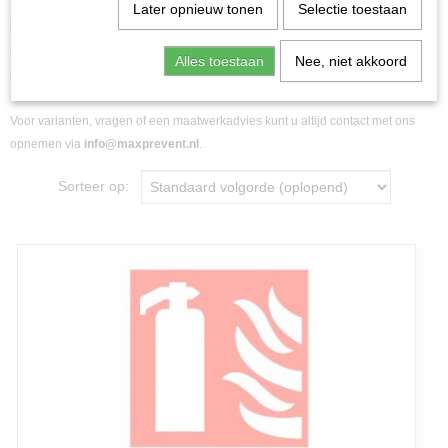
Later opnieuw tonen
Selectie toestaan
Signalisatieborden onmisbaar in en om uw pand!
Deze signalisatieborden zijn verschillende maten of materialen
Alles toestaan
Nee, niet akkoord
(polypropyleen, vinyl, pvc, aluminium) of gedraaid te bestellen.
Voor varianten, vragen of een maatwerkadvies kunt u altijd contact met ons
opnemen via
info@maxprevent.nl
.
Sorteer op: