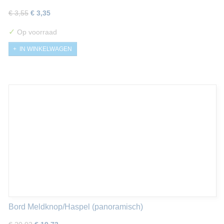
€ 3,55
€ 3,35
✓
Op voorraad
IN WINKELWAGEN
Bord Meldknop/Haspel (panoramisch)