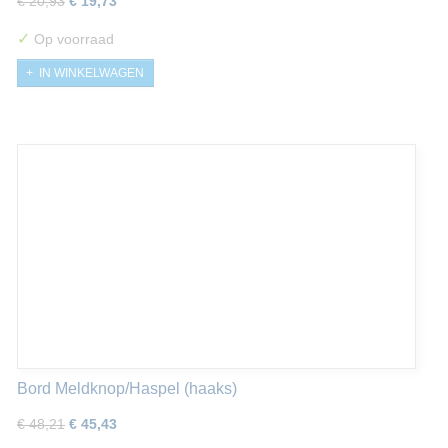
€ 20,93
€ 19,73
✓
Op voorraad
IN WINKELWAGEN
Bord Meldknop/Haspel (haaks)
€ 48,21
€ 45,43