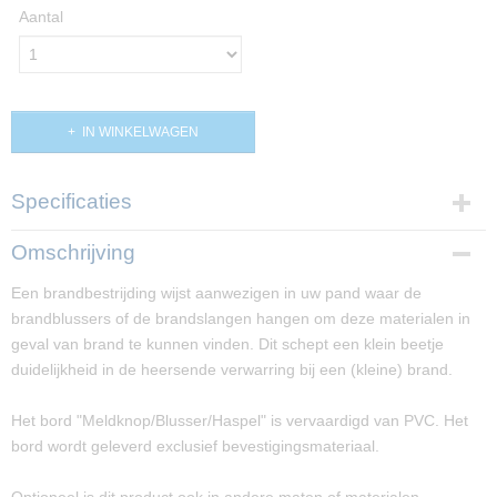
Aantal
IN WINKELWAGEN
Specificaties
Productcode
Omschrijving
PP02818
Een brandbestrijding wijst aanwezigen in uw pand waar de
Afmetingen (l,b,h)
brandblussers of de brandslangen hangen om deze materialen in
20 x 20 x 0 cm
geval van brand te kunnen vinden. Dit schept een klein beetje
duidelijkheid in de heersende verwarring bij een (kleine) brand.
Het bord "Meldknop/Blusser/Haspel" is vervaardigd van PVC. Het
bord wordt geleverd exclusief bevestigingsmateriaal.