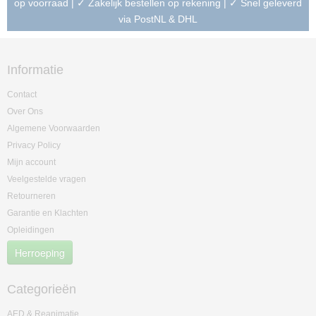
op voorraad | ✓ Zakelijk bestellen op rekening | ✓ Snel geleverd
via PostNL & DHL
Informatie
Contact
Over Ons
Algemene Voorwaarden
Privacy Policy
Mijn account
Veelgestelde vragen
Retourneren
Garantie en Klachten
Opleidingen
Herroeping
Categorieën
AED & Reanimatie