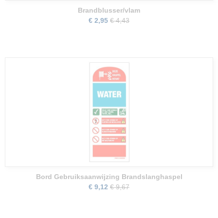
Brandblusser/vlam
€ 2,95
€ 4,43
Bord Gebruiksaanwijzing Brandslanghaspel
€ 9,12
€ 9,67