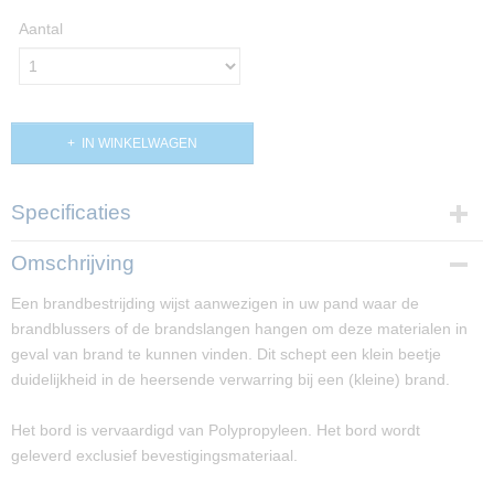
Aantal
IN WINKELWAGEN
Specificaties
Productcode
Omschrijving
PP01822
Een brandbestrijding wijst aanwezigen in uw pand waar de
Afmetingen (l,b,h)
brandblussers of de brandslangen hangen om deze materialen in
20 x 20 x 0 cm
geval van brand te kunnen vinden. Dit schept een klein beetje
duidelijkheid in de heersende verwarring bij een (kleine) brand.
Het bord is vervaardigd van Polypropyleen. Het bord wordt
geleverd exclusief bevestigingsmateriaal.