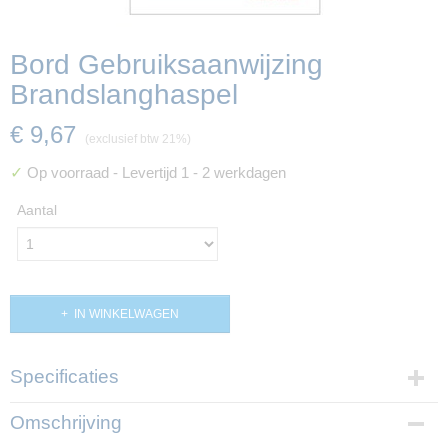
Bord Gebruiksaanwijzing
Brandslanghaspel
€ 9,67
(exclusief btw 21%)
✓
Op voorraad
- Levertijd 1 - 2 werkdagen
Aantal
IN WINKELWAGEN
Specificaties
Productcode
Omschrijving
PP01872