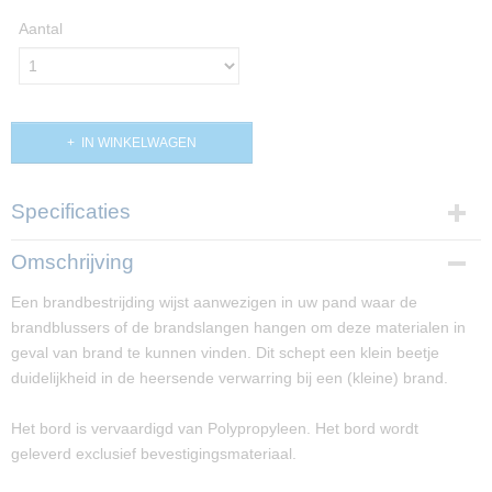
Aantal
IN WINKELWAGEN
Specificaties
Productcode
Omschrijving
PP01821
Een brandbestrijding wijst aanwezigen in uw pand waar de
Afmetingen (l,b,h)
brandblussers of de brandslangen hangen om deze materialen in
20 x 20 x 0 cm
geval van brand te kunnen vinden. Dit schept een klein beetje
duidelijkheid in de heersende verwarring bij een (kleine) brand.
Het bord is vervaardigd van Polypropyleen. Het bord wordt
geleverd exclusief bevestigingsmateriaal.