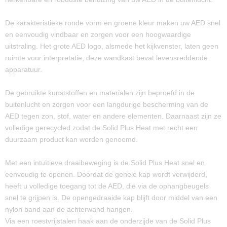
100315010
De karakteristieke ronde vorm en groene kleur maken uw AED snel
en eenvoudig vindbaar en zorgen voor een hoogwaardige
uitstraling. Het grote AED logo, alsmede het kijkvenster, laten geen
ruimte voor interpretatie; deze wandkast bevat levensreddende
apparatuur.
De gebruikte kunststoffen en materialen zijn beproefd in de
buitenlucht en zorgen voor een langdurige bescherming van de
AED tegen zon, stof, water en andere elementen. Daarnaast zijn ze
volledige gerecycled zodat de Solid Plus Heat met recht een
duurzaam product kan worden genoemd.
Met een intuïtieve draaibeweging is de Solid Plus Heat snel en
eenvoudig te openen. Doordat de gehele kap wordt verwijderd,
heeft u volledige toegang tot de AED, die via de ophangbeugels
snel te grijpen is. De opengedraaide kap blijft door middel van een
nylon band aan de achterwand hangen.
Via een roestvrijstalen haak aan de onderzijde van de Solid Plus