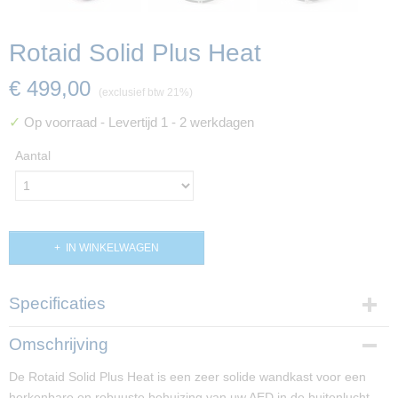
Rotaid Solid Plus Heat
€ 499,00
(exclusief btw 21%)
✓
Op voorraad
- Levertijd 1 - 2 werkdagen
Aantal
IN WINKELWAGEN
Specificaties
Productcode
Omschrijving
PP00166
De Rotaid Solid Plus Heat is een zeer solide wandkast voor een
Productcode leverancier
herkenbare en robuuste behuizing van uw AED in de buitenlucht.