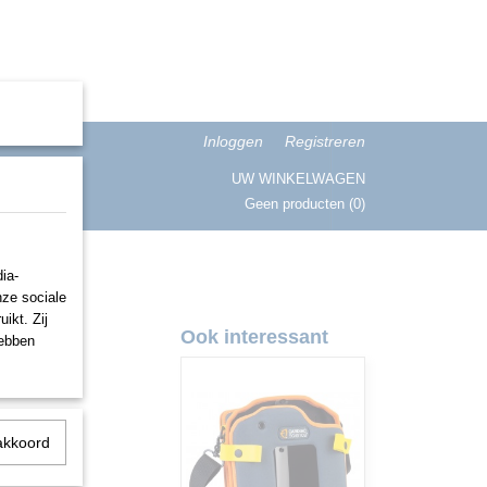
Inloggen
Registreren
UW WINKELWAGEN
Geen producten
(0)
ISATIE
ia-
nze sociale
ikt. Zij
5 AED
Ook interessant
hebben
akkoord