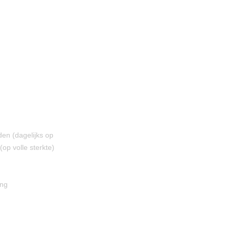
den (dagelijks op
(op volle sterkte)
ing