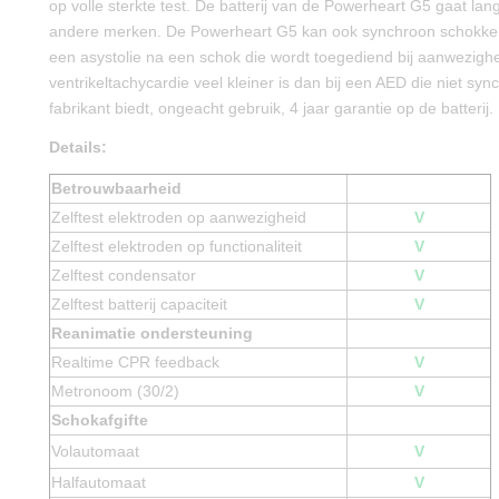
op volle sterkte test. De batterij van de Powerheart G5 gaat la
andere merken. De Powerheart G5 kan ook synchroon schokke
een asystolie na een schok die wordt toegediend bij aanwezigh
ventrikeltachycardie veel kleiner is dan bij een AED die niet sy
fabrikant biedt, ongeacht gebruik, 4 jaar garantie op de batterij.
Details:
Betrouwbaarheid
Zelftest elektroden op aanwezigheid
V
Zelftest elektroden op functionaliteit
V
Zelftest condensator
V
Zelftest batterij capaciteit
V
Reanimatie ondersteuning
Realtime CPR feedback
V
Metronoom (30/2)
V
Schokafgifte
Volautomaat
V
Halfautomaat
V