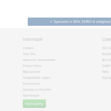
✓ Specialist in BHV, EHBO & veiligheid
Informatie
Cate
Contact
AED &
Over Ons
Blusm
Algemene Voorwaarden
BHV &
Privacy Policy
EHBO
Mijn account
PBM
Veelgestelde vragen
Signal
Retourneren
Garantie en Klachten
Opleidingen
Herroeping