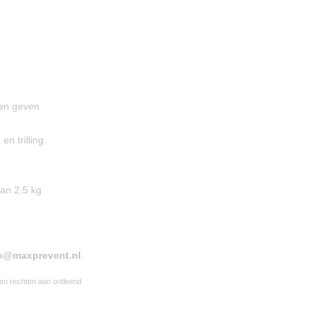
ken geven
n trilling.
van 2,5 kg
o@maxprevent.nl
.
een rechten aan ontleend