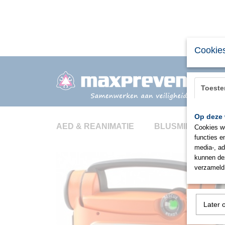
Cookies
Toest
Op deze 
AED & REANIMATIE
BLUSMIDDELEN
Cookies wo
functies e
media-, ad
kunnen dez
verzameld 
Later 