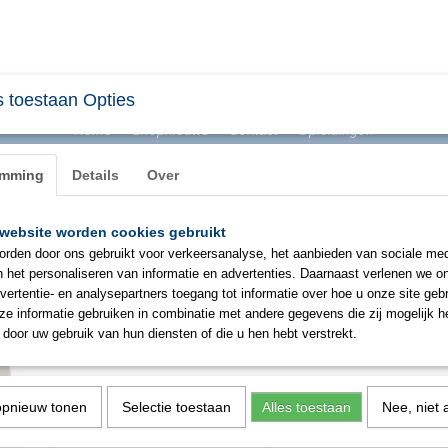
 toestaan Opties
Home
Shopnieuws
Contact
Opleidingen
emming
Details
Over
website worden cookies gebruikt
BHV & ONTRUIMING
EHBO
PBM
SIGNAL
rden door ons gebruikt voor verkeersanalyse, het aanbieden van sociale med
n het personaliseren van informatie en advertenties. Daarnaast verlenen we o
vertentie- en analysepartners toegang tot informatie over hoe u onze site gebru
Cardiac Science Powerheart G
e informatie gebruiken in combinatie met andere gegevens die zij mogelijk 
door uw gebruik van hun diensten of die u hen hebt verstrekt.
€ 1639,00
(exclusief btw 9%)
✘
Niet op voorraad
opnieuw tonen
Selectie toestaan
Alles toestaan
Nee, niet 
Aantal