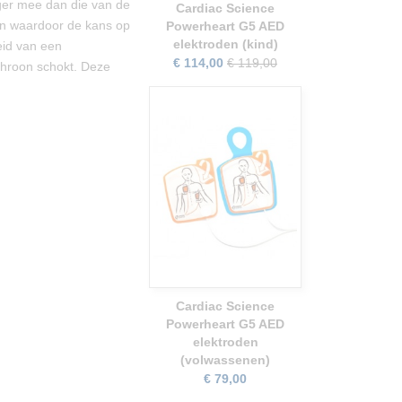
nger mee dan die van de
Cardiac Science
n waardoor de kans op
Powerheart G5 AED
elektroden (kind)
eid van een
€ 114,00
€ 119,00
nchroon schokt. Deze
Cardiac Science
Powerheart G5 AED
elektroden
(volwassenen)
€ 79,00