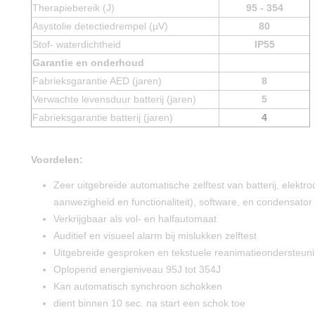
Therapiebereik (J)
95 - 354
Asystolie detectiedrempel (µV)
80
Stof- waterdichtheid
IP55
Garantie en onderhoud
Fabrieksgarantie AED (jaren)
8
Verwachte levensduur batterij (jaren)
5
Fabrieksgarantie batterij (jaren)
4
Voordelen:
Zeer uitgebreide automatische zelftest van batterij, elektro
aanwezigheid en functionaliteit), software, en condensator 
Verkrijgbaar als vol- en halfautomaat
Auditief en visueel alarm bij mislukken zelftest
Uitgebreide gesproken en tekstuele reanimatieondersteun
Oplopend energieniveau 95J tot 354J
Kan automatisch synchroon schokken
dient binnen 10 sec. na start een schok toe