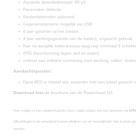
Asystolie detectiedrempel: 80 µV
Pacemaker detectie
Kinderelektroden optioneel
Gegevensopname mogelijk via USB
8 jaar garantie op het toestel,
4 jaar werkingsgarantie van de batterij, ongeacht gebruik
Kan na aangifte batterijniveau laag nog minimaal 9 schok
IP55 (bescherming tegen stof en water)
voldoet aan militaire normering voor werking, vallen, stoten e
Aandachtspunten:
Deze AED is relatief iets zwaarder met een totaal gewicht 
Download hier
de brochure van de Powerheart G5.
inf
Voor vragen of een maatwerkadvies kunt u altijd contact met ons opnemen via
Afbeeldingen in de webwinkel kunnen afwijken van de werkelijkheid. Hier kunnen g
worden.