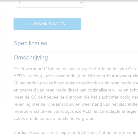
IN WINKELWAGEN
Specificaties
Productcode
PP00185
Omschrijving
De Powerheart G5 is het nieuwe en verbeterde model van Card
AED's krachtig, gebruiksvriendelijk en bijzonder betrouwbaar zi
10 seconden en geeft gesproken feedback op de reanimatie zod
en snelheid van reanimatie direct kan optimaliseren. Indien sc
meet de G5 de hoeveelheid stroom die het slachtoffer nodig hee
rekening met de lichaamsbouw en weerstand van het slachtoffer
meerdere schokken verhoogt deze AED het benodigde energien
schok om de kans op herstel te vergroten.
Cardiac Science is het enige merk AED die, het belangrijke ond