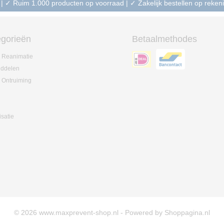
 | ✓ Ruim 1.000 producten op voorraad | ✓ Zakelijk bestellen op reke
gorieën
Betaalmethodes
 Reanimatie
iddelen
 Ontruiming
isatie
© 2026 www.maxprevent-shop.nl - Powered by Shoppagina.nl