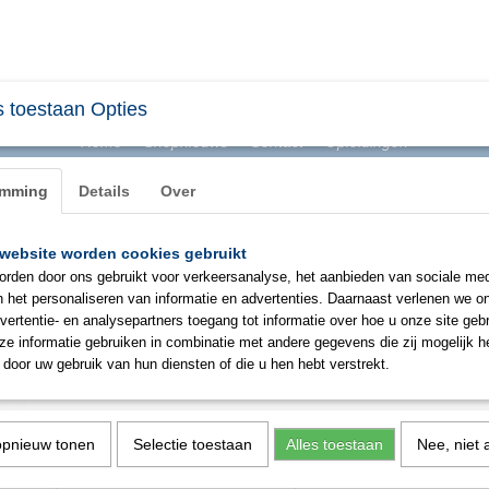
 toestaan Opties
Home
Shopnieuws
Contact
Opleidingen
emming
Details
Over
website worden cookies gebruikt
BHV & ONTRUIMING
EHBO
PBM
SIGNAL
rden door ons gebruikt voor verkeersanalyse, het aanbieden van sociale med
n het personaliseren van informatie en advertenties. Daarnaast verlenen we o
vertentie- en analysepartners toegang tot informatie over hoe u onze site gebru
Mindray BeneHeart L1 halfauto
e informatie gebruiken in combinatie met andere gegevens die zij mogelijk 
door uw gebruik van hun diensten of die u hen hebt verstrekt.
€ 1349,00
(exclusief btw 21%)
✓
Op voorraad
opnieuw tonen
Selectie toestaan
Alles toestaan
Nee, niet 
Aantal