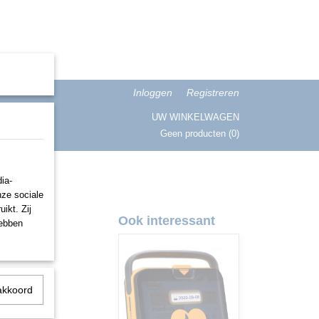
Inloggen
Registreren
UW WINKELWAGEN
Geen producten
(0)
ISATIE
ia-
nze sociale
ikt. Zij
maat
Ook interessant
hebben
akkoord