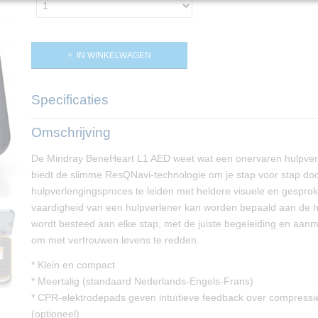
IN WINKELWAGEN
Specificaties
Productcode
PP02969
Omschrijving
De Mindray BeneHeart L1 AED weet wat een onervaren hulpverl
biedt de slimme ResQNavi-technologie om je stap voor stap doo
hulpverlengingsproces te leiden met heldere visuele en gespro
vaardigheid van een hulpverlener kan worden bepaald aan de ha
wordt besteed aan elke stap, met de juiste begeleiding en aan
om met vertrouwen levens te redden.
* Klein en compact
* Meertalig (standaard Nederlands-Engels-Frans)
* CPR-elektrodepads geven intuïtieve feedback over compressie
(optioneel)