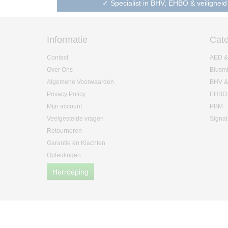
✓ Specialist in BHV, EHBO & veiligheid
Informatie
Cate
Contact
AED &
Over Ons
Blusm
Algemene Voorwaarden
BHV &
Privacy Policy
EHBO
Mijn account
PBM
Veelgestelde vragen
Signal
Retourneren
Garantie en Klachten
Opleidingen
Herroeping