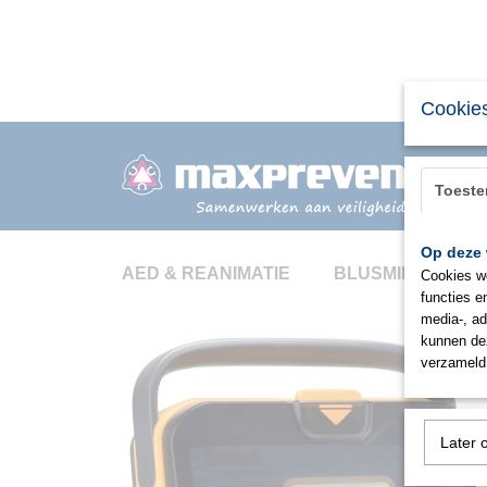
Cookies
Toest
Op deze 
AED & REANIMATIE
BLUSMIDDELEN
Cookies wo
functies e
media-, ad
kunnen dez
verzameld 
Later 