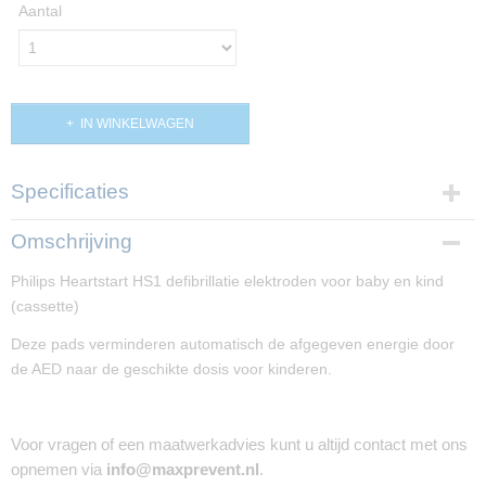
Aantal
IN WINKELWAGEN
Specificaties
Productcode
Omschrijving
PP00191
Philips Heartstart HS1 defibrillatie elektroden voor baby en kind
(cassette)
Deze pads verminderen automatisch de afgegeven energie door
de AED naar de geschikte dosis voor kinderen.
Voor vragen of een maatwerkadvies kunt u altijd contact met ons
opnemen via
info@maxprevent.nl
.