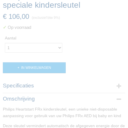
speciale kindersleutel
€ 106,00
(exclusief btw 9%)
✓
Op voorraad
Aantal
IN WINKELWAGEN
Specificaties
Productcode
Omschrijving
PP01109
Philips Heartstart FRx kindersleutel, een unieke niet-disposable
aanpassing voor gebruik van uw Philips FRx AED bij baby en kind
Deze sleutel vermindert automatisch de afgegeven energie door de