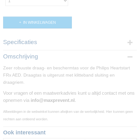
IN WINKELWAGEN
Specificaties
Productcode
Omschrijving
PP01085
Zeer robuuste draag- en beschermtas voor de Philips Heartstart
Productcode leverancier
FRx AED. Draagtas is uitgerust met klitteband sluiting en
989803139251
draagriem.
Voor vragen of een maatwerkadvies kunt u altijd contact met ons
opnemen via
info@maxprevent.nl
.
Afbeeldingen in de webwinkel kunnen afwijken van de werkelijkheid. Hier kunnen geen
rechten aan ontleend worden.
Ook interessant