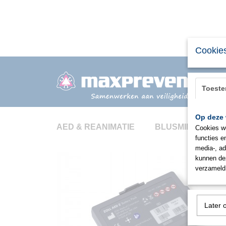
Cookies
Toest
Op deze 
AED & REANIMATIE
BLUSMIDDELEN
Cookies wo
functies e
media-, ad
kunnen dez
verzameld 
Later 