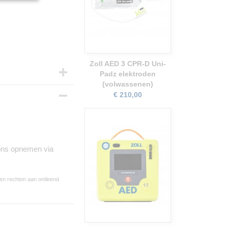
Zoll AED 3 CPR-D Uni-
Padz elektroden
(volwassenen)
€ 210,00
 ons opnemen via
een rechten aan ontleend