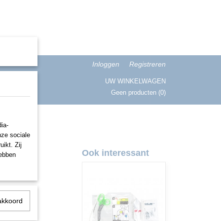
Inloggen
Registreren
UW WINKELWAGEN
Geen producten
(0)
ISATIE
ia-
nze sociale
ikt. Zij
Ook interessant
hebben
akkoord