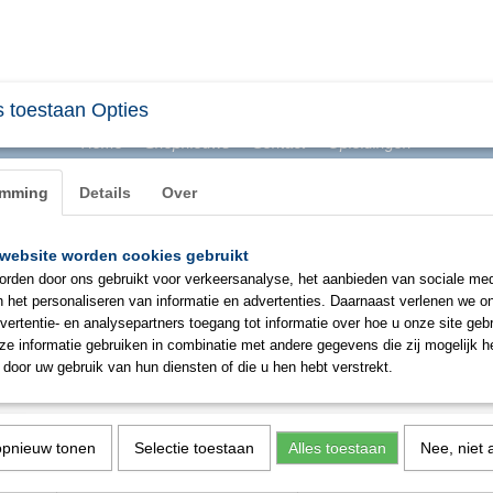
 toestaan Opties
Home
Shopnieuws
Contact
Opleidingen
emming
Details
Over
website worden cookies gebruikt
BHV & ONTRUIMING
EHBO
PBM
SIGNAL
rden door ons gebruikt voor verkeersanalyse, het aanbieden van sociale med
n het personaliseren van informatie en advertenties. Daarnaast verlenen we o
vertentie- en analysepartners toegang tot informatie over hoe u onze site gebru
Zoll AED 3 batterij
e informatie gebruiken in combinatie met andere gegevens die zij mogelijk 
door uw gebruik van hun diensten of die u hen hebt verstrekt.
€ 165,00
(exclusief btw 9%)
✓
Op voorraad
opnieuw tonen
Selectie toestaan
Alles toestaan
Nee, niet 
Aantal