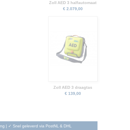
Zoll AED 3 halfautomaat
€ 2.079,00
Zoll AED 3 draagtas
€ 139,00
ning | ✓ Snel geleverd via PostNL & DHL