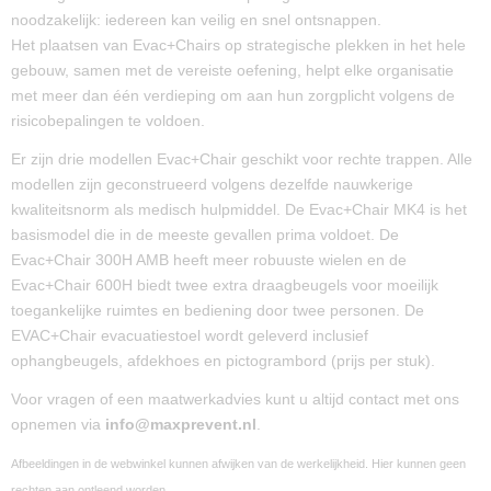
noodzakelijk: iedereen kan veilig en snel ontsnappen.
Het plaatsen van Evac+Chairs op strategische plekken in het hele
gebouw, samen met de vereiste oefening, helpt elke organisatie
met meer dan één verdieping om aan hun zorgplicht volgens de
risicobepalingen te voldoen.
Er zijn drie modellen Evac+Chair geschikt voor rechte trappen. Alle
modellen zijn geconstrueerd volgens dezelfde nauwkerige
kwaliteitsnorm als medisch hulpmiddel. De Evac+Chair MK4 is het
basismodel die in de meeste gevallen prima voldoet. De
Evac+Chair 300H AMB heeft meer robuuste wielen en de
Evac+Chair 600H biedt twee extra draagbeugels voor moeilijk
toegankelijke ruimtes en bediening door twee personen. De
EVAC+Chair evacuatiestoel wordt geleverd inclusief
ophangbeugels, afdekhoes en pictogrambord (prijs per stuk).
Voor vragen of een maatwerkadvies kunt u altijd contact met ons
opnemen via
info@maxprevent.nl
.
Afbeeldingen in de webwinkel kunnen afwijken van de werkelijkheid. Hier kunnen geen
rechten aan ontleend worden.