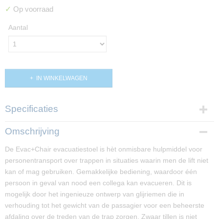
✓
Op voorraad
Aantal
IN WINKELWAGEN
Specificaties
Productcode
Omschrijving
PP01518
De Evac+Chair evacuatiestoel is hèt onmisbare hulpmiddel voor
Levertijd
personentransport over trappen in situaties waarin men de lift niet
circa 2-3 dagen
kan of mag gebruiken. Gemakkelijke bediening, waardoor één
persoon in geval van nood een collega kan evacueren. Dit is
mogelijk door het ingenieuze ontwerp van glijriemen die in
verhouding tot het gewicht van de passagier voor een beheerste
afdaling over de treden van de trap zorgen. Zwaar tillen is niet