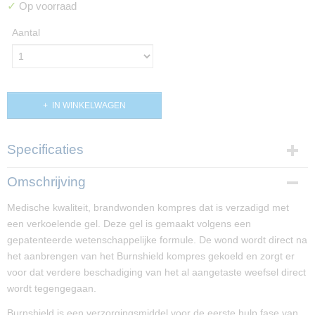
✓
Op voorraad
Aantal
IN WINKELWAGEN
Specificaties
Productcode
Omschrijving
PP01636
Medische kwaliteit, brandwonden kompres dat is verzadigd met
Afmetingen (l,b,h)
een verkoelende gel. Deze gel is gemaakt volgens een
20 x 20 x 0 cm
gepatenteerde wetenschappelijke formule. De wond wordt direct na
het aanbrengen van het Burnshield kompres gekoeld en zorgt er
voor dat verdere beschadiging van het al aangetaste weefsel direct
wordt tegengegaan.
Burnshield is een verzorgingsmiddel voor de eerste hulp fase van