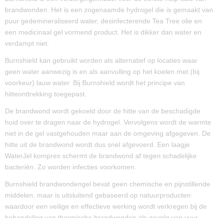
brandwonden. Het is een zogenaamde hydrogel die is gemaakt van
puur gedemineraliseerd water, desinfecterende Tea Tree olie en
een medicinaal gel vormend product. Het is dikker dan water en
verdampt niet.
Burnshield kan gebruikt worden als alternatief op locaties waar
geen water aanwezig is en als aanvulling op het koelen met (bij
voorkeur) lauw water. Bij Burnshield wordt het principe van
hitteonttrekking toegepast.
De brandwond wordt gekoeld door de hitte van de beschadigde
huid over te dragen naar de hydrogel. Vervolgens wordt de warmte
niet in de gel vastgehouden maar aan de omgeving afgegeven. De
hitte uit de brandwond wordt dus snel afgevoerd. Een laagje
WaterJel kompres schermt de brandwond af tegen schadelijke
bacteriën. Zo worden infecties voorkomen.
Burnshield brandwondengel bevat geen chemische en pijnstillende
middelen, maar is uitsluitend gebaseerd op natuurproducten
waardoor een veilige en effectieve werking wordt verkregen bij de
behandeling van thermische brandwonden als gevolg van vuur,