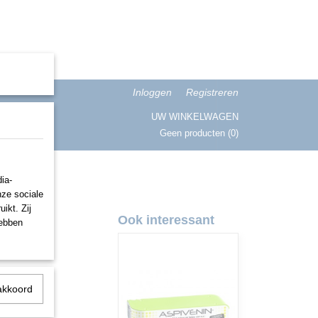
Inloggen
Registreren
UW WINKELWAGEN
Geen producten
(0)
ISATIE
ia-
nze sociale
ikt. Zij
Ook interessant
hebben
akkoord