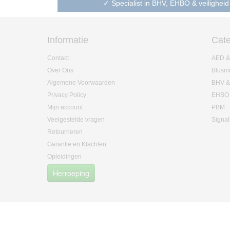
✓ Specialist in BHV, EHBO & veiligheid
Informatie
Cate
Contact
AED &
Over Ons
Blusm
Algemene Voorwaarden
BHV &
Privacy Policy
EHBO
Mijn account
PBM
Veelgestelde vragen
Signal
Retourneren
Garantie en Klachten
Opleidingen
Herroeping