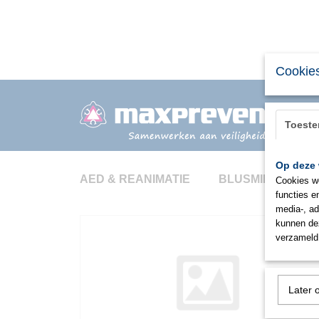
Cookies
Toest
Op deze 
AED & REANIMATIE
BLUSMIDDELEN
Cookies wo
functies e
media-, ad
kunnen dez
verzameld 
Later 