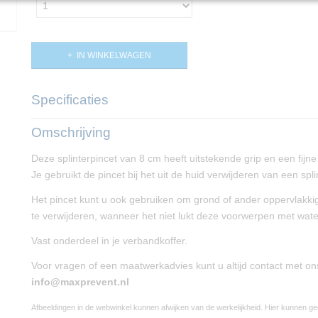
IN WINKELWAGEN
Specificaties
Productcode
PP00280
Omschrijving
Productcode leverancier
Q8385
Deze splinterpincet van 8 cm heeft uitstekende grip en een fijne
Je gebruikt de pincet bij het uit de huid verwijderen van een spli
Het pincet kunt u ook gebruiken om grond of ander oppervlakki
te verwijderen, wanneer het niet lukt deze voorwerpen met wate
Vast onderdeel in je verbandkoffer.
Voor vragen of een maatwerkadvies kunt u altijd contact met o
info@maxprevent.nl
Afbeeldingen in de webwinkel kunnen afwijken van de werkelijkheid. Hier kunnen g