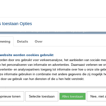
 toestaan Opties
Home
Shopnieuws
Contact
Opleidingen
emming
Details
Over
website worden cookies gebruikt
BHV & ONTRUIMING
EHBO
PBM
SIGNAL
rden door ons gebruikt voor verkeersanalyse, het aanbieden van sociale med
n het personaliseren van informatie en advertenties. Daarnaast verlenen we o
vertentie- en analysepartners toegang tot informatie over hoe u onze site gebru
RVS pincet
e informatie gebruiken in combinatie met andere gegevens die zij mogelijk 
door uw gebruik van hun diensten of die u hen hebt verstrekt.
€ 1,50
(exclusief btw 21%)
✓
Op voorraad
opnieuw tonen
Selectie toestaan
Alles toestaan
Nee, niet 
Aantal