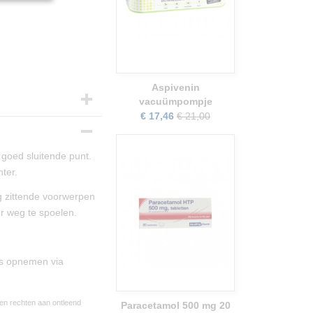
Aspivenin
vacuümpompje
€ 17,46
€ 21,00
 goed sluitende punt.
nter.
g zittende voorwerpen
r weg te spoelen.
ns opnemen via
een rechten aan ontleend
Paracetamol 500 mg 20