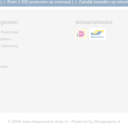
 | ✓ Ruim 1.000 producten op voorraad | ✓ Zakelijk bestellen op reke
gorieën
Betaalmethodes
 Reanimatie
iddelen
 Ontruiming
isatie
© 2026 www.maxprevent-shop.nl - Powered by Shoppagina.nl