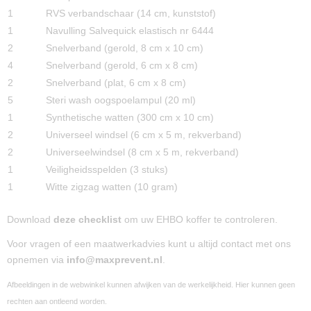
1
RVS verbandschaar (14 cm, kunststof)
1
Navulling Salvequick elastisch nr 6444
2
Snelverband (gerold, 8 cm x 10 cm)
4
Snelverband (gerold, 6 cm x 8 cm)
2
Snelverband (plat, 6 cm x 8 cm)
5
Steri wash oogspoelampul (20 ml)
1
Synthetische watten (300 cm x 10 cm)
2
Universeel windsel (6 cm x 5 m, rekverband)
2
Universeelwindsel (8 cm x 5 m, rekverband)
1
Veiligheidsspelden (3 stuks)
1
Witte zigzag watten (10 gram)
Download
deze checklist
om uw EHBO koffer te controleren.
Voor vragen of een maatwerkadvies kunt u altijd contact met ons
opnemen via
info@maxprevent.nl
.
Afbeeldingen in de webwinkel kunnen afwijken van de werkelijkheid. Hier kunnen geen
rechten aan ontleend worden.