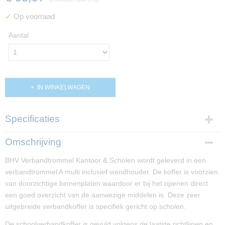
✓
Op voorraad
Aantal
IN WINKELWAGEN
Specificaties
Productcode
Omschrijving
PP02201
BHV Verbandtrommel Kantoor & Scholen wordt geleverd in een
Afmetingen (l,b,h)
verbandtrommel A multi inclusief wandhouder. De koffer is voorzien
44,50 x 15 x 32 cm
van doorzichtige binnenplaten waardoor er bij het openen direct
een goed overzicht van de aanwezige middelen is. Deze zeer
uitgebreide verbandkoffer is specifiek gericht op scholen.
De schoolverbandkoffer is gevuld volgens de laatste richtlijnen en