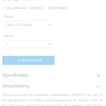
✓
Op voorraad
- Levertijd 1 - 2 werkdagen
Aantal
Aantal
IN WINKELWAGEN
Specificaties
Productcode
Omschrijving
PP01624
Deze extra lange en elastische vingerpleisters (HACCP) van 18 x 2
Productcode leverancier
cm zijn geschikt voor kleine verwondingen aan de handen. Door de
Q01511
extra lengte en sterke kleefkracht blijven deze pleisters ook tijdens