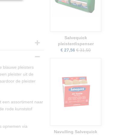
Salvequick
pleisterdispenser
€ 27,56
€ 31,50
e blauwe pleisters
n pleister uit de
aardoor de pleister
t een assortiment naar
de rode kunststof
ns opnemen via
Navulling Salvequick