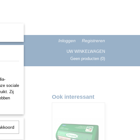
Inloggen
Registreren
UW WINKELWAGEN
Geen producten
(0)
ISATIE
ia-
nze sociale
ikt. Zij
HACCP
Ook interessant
hebben
akkoord