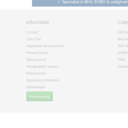
✓ Specialist in BHV, EHBO & veiligheid
Informatie
Cate
Contact
AED &
Over Ons
Blusm
Algemene Voorwaarden
BHV &
Privacy Policy
EHBO
Mijn account
PBM
Veelgestelde vragen
Signal
Retourneren
Garantie en Klachten
Opleidingen
Herroeping