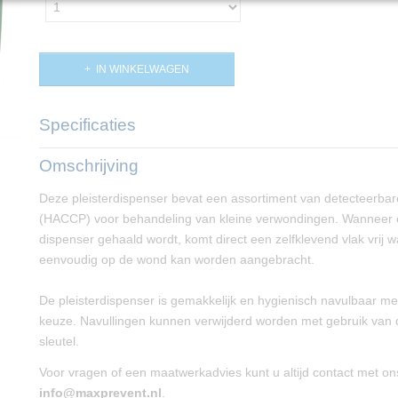
IN WINKELWAGEN
Specificaties
Productcode
PP01569
Omschrijving
Deze pleisterdispenser bevat een assortiment van detecteerbar
(HACCP) voor behandeling van kleine verwondingen. Wanneer ee
dispenser gehaald wordt, komt direct een zelfklevend vlak vrij w
eenvoudig op de wond kan worden aangebracht.
De pleisterdispenser is gemakkelijk en hygienisch navulbaar me
keuze. Navullingen kunnen verwijderd worden met gebruik van 
sleutel.
Voor vragen of een maatwerkadvies kunt u altijd contact met o
info@maxprevent.nl
.