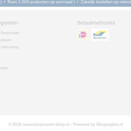
 | ✓ Ruim 1.000 producten op voorraad | ✓ Zakelijk bestellen op reke
gorieën
Betaalmethodes
 Reanimatie
iddelen
 Ontruiming
isatie
© 2026 www.maxprevent-shop.nl - Powered by Shoppagina.nl