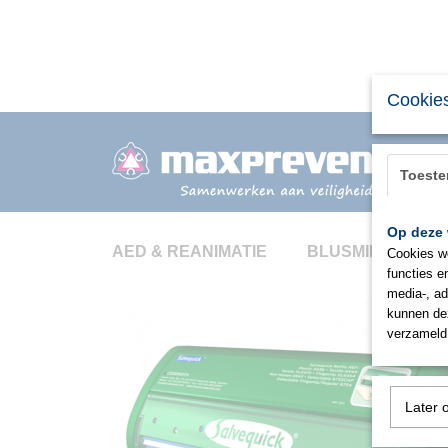
Cookies
Toest
Op deze 
AED & REANIMATIE
BLUSMIDDELEN
Cookies wo
functies e
media-, ad
kunnen dez
verzameld 
Later 