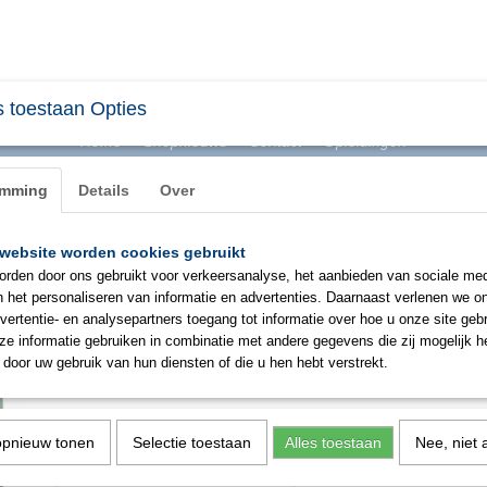
 toestaan Opties
Home
Shopnieuws
Contact
Opleidingen
emming
Details
Over
website worden cookies gebruikt
BHV & ONTRUIMING
EHBO
PBM
SIGNAL
rden door ons gebruikt voor verkeersanalyse, het aanbieden van sociale med
n het personaliseren van informatie en advertenties. Daarnaast verlenen we o
vertentie- en analysepartners toegang tot informatie over hoe u onze site gebru
Salvequick pleisterdispenser 
e informatie gebruiken in combinatie met andere gegevens die zij mogelijk 
door uw gebruik van hun diensten of die u hen hebt verstrekt.
€ 46,68
(exclusief btw 9%)
✓
Op voorraad
opnieuw tonen
Selectie toestaan
Alles toestaan
Nee, niet 
Aantal