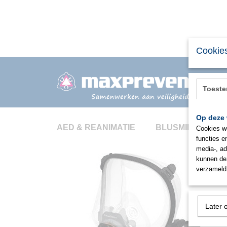
Cookies
Toest
Op deze 
AED & REANIMATIE
BLUSMIDDELEN
Cookies wo
functies e
media-, ad
kunnen dez
verzameld 
Later 