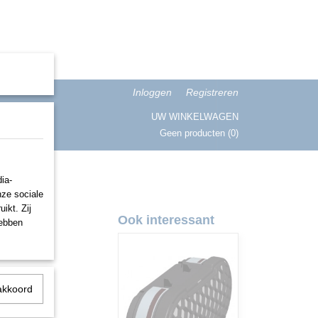
Inloggen
Registreren
UW WINKELWAGEN
Geen producten
(0)
ISATIE
ia-
nze sociale
ikt. Zij
Ook interessant
hebben
akkoord