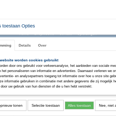
 toestaan Opties
Home
Shopnieuws
Contact
Opleidingen
emming
Details
Over
website worden cookies gebruikt
BHV & ONTRUIMING
EHBO
PBM
SIGNAL
rden door ons gebruikt voor verkeersanalyse, het aanbieden van sociale med
n het personaliseren van informatie en advertenties. Daarnaast verlenen we o
vertentie- en analysepartners toegang tot informatie over hoe u onze site gebru
CleanSpace vol-gelaatsmasker
e informatie gebruiken in combinatie met andere gegevens die zij mogelijk 
door uw gebruik van hun diensten of die u hen hebt verstrekt.
€ 251,43
(exclusief btw 21%)
✓
Op voorraad
opnieuw tonen
Selectie toestaan
Alles toestaan
Nee, niet 
Aantal