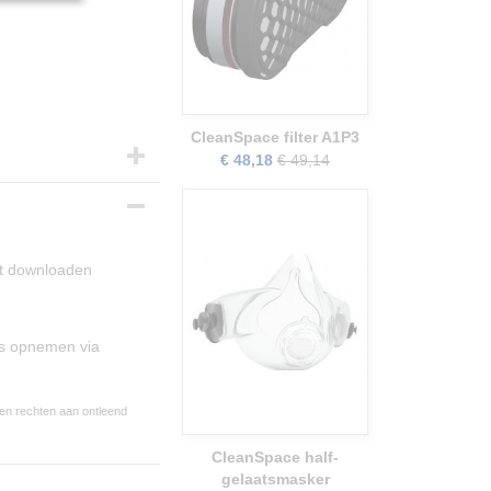
CleanSpace filter A1P3
€ 48,18
€ 49,14
nt downloaden
ns opnemen via
een rechten aan ontleend
CleanSpace half-
gelaatsmasker