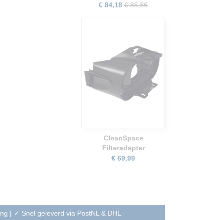
€ 84,18
€ 85,86
CleanSpace
Filteradapter
€ 69,99
ning | ✓ Snel geleverd via PostNL & DHL