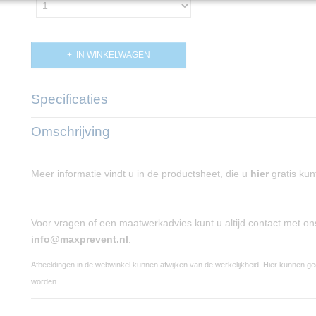
IN WINKELWAGEN
Specificaties
Productcode
PP02383
Omschrijving
Meer informatie vindt u in de productsheet, die u
hier
gratis ku
Voor vragen of een maatwerkadvies kunt u altijd contact met o
info@maxprevent.nl
.
Afbeeldingen in de webwinkel kunnen afwijken van de werkelijkheid. Hier kunnen g
worden.