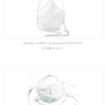
Moldex 310001 stofmasker FFP2 R D
€ 3,36
€ 3,51