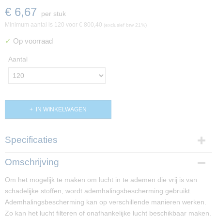
€ 6,67
per stuk
Minimum aantal is 120 voor
€ 800,40
(exclusief btw 21%)
✓
Op voorraad
Aantal
IN WINKELWAGEN
Specificaties
Productcode
Omschrijving
PP02908
Om het mogelijk te maken om lucht in te ademen die vrij is van
schadelijke stoffen, wordt ademhalingsbescherming gebruikt.
Ademhalingsbescherming kan op verschillende manieren werken.
Zo kan het lucht filteren of onafhankelijke lucht beschikbaar maken.