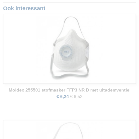
Ook interessant
Moldex 255501 stofmasker FFP3 NR D met uitademventiel
€ 6,24
€ 6,52