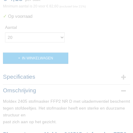
Minimum aantal is 20 voor
€ 82,60
(exclusief btw 21%)
✓
Op voorraad
Aantal
IN WINKELWAGEN
Specificaties
Productcode
Omschrijving
PP02911
Moldex 2405 stofmasker FFP2 NR D met uitademventiel beschermt
tegen stofdeeltjes. Het stofmasker heeft een sterke en duurzame
structuur en
past zich aan op het gezicht.