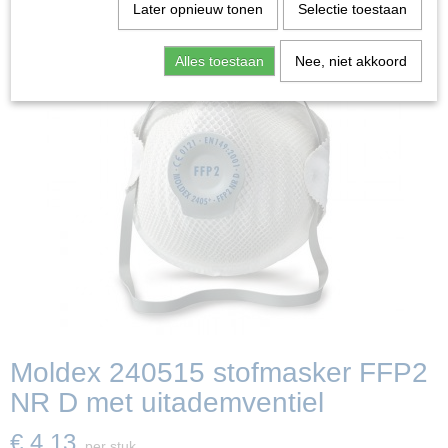
Later opnieuw tonen
Selectie toestaan
Alles toestaan
Nee, niet akkoord
Moldex 240515 stofmasker FFP2
NR D met uitademventiel
€ 4,13
per stuk