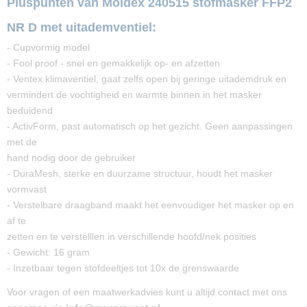
Pluspunten van Moldex 240515 stofmasker FFP2
NR D met uitademventiel:
- Cupvormig model
- Fool proof - snel en gemakkelijk op- en afzetten
- Ventex klimaventiel, gaat zelfs open bij geringe uitademdruk en
vermindert de vochtigheid en warmte binnen in het masker
beduidend
- ActivForm, past automatisch op het gezicht. Geen aanpassingen
met de
hand nodig door de gebruiker
- DuraMesh, sterke en duurzame structuur, houdt het masker
vormvast
- Verstelbare draagband maakt het eenvoudiger het masker op en
af te
zetten en te verstelllen in verschillende hoofd/nek posities
- Gewicht: 16 gram
- Inzetbaar tegen stofdeeltjes tot 10x de grenswaarde
Voor vragen of een maatwerkadvies kunt u altijd contact met ons