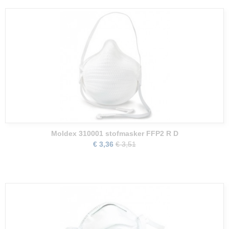
Moldex 310001 stofmasker FFP2 R D
€ 3,36
€ 3,51