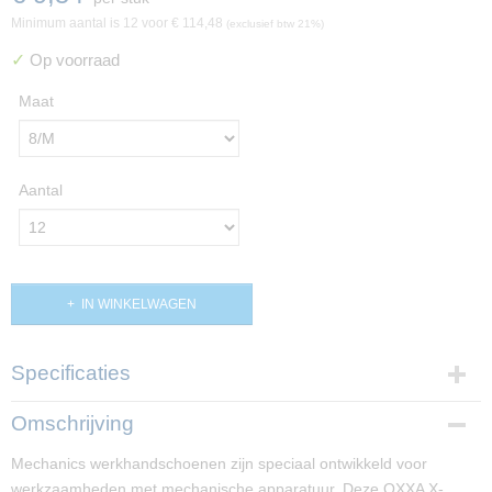
Minimum aantal is 12 voor
€ 114,48
(exclusief btw 21%)
✓
Op voorraad
Maat
Aantal
IN WINKELWAGEN
Specificaties
Productcode
Omschrijving
PP01635
Mechanics werkhandschoenen zijn speciaal ontwikkeld voor
werkzaamheden met mechanische apparatuur. Deze OXXA X-