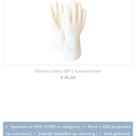
Electro Latex GP-1 handschoen
€ 41,34
✓ Specialist in BHV, EHBO & veiligheid | ✓ Ruim 1.000 producten
op voorraad | ✓ Zakelijk bestellen op rekening | ✓ Snel geleverd