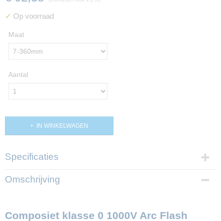
✓
Op voorraad
Maat
Aantal
IN WINKELWAGEN
Specificaties
Productcode
Omschrijving
PP0-192-864
Composiet klasse 0 1000V Arc Flash