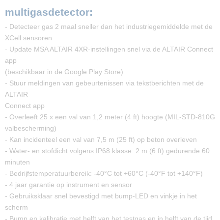
multigasdetector:
- Detecteer gas 2 maal sneller dan het industriegemiddelde met de
XCell sensoren
- Update MSA ALTAIR 4XR-instellingen snel via de ALTAIR Connect
app
(beschikbaar in de Google Play Store)
- Stuur meldingen van gebeurtenissen via tekstberichten met de
ALTAIR
Connect app
- Overleeft 25 x een val van 1,2 meter (4 ft) hoogte (MIL-STD-810G
valbescherming)
- Kan incidenteel een val van 7,5 m (25 ft) op beton overleven
- Water- en stofdicht volgens IP68 klasse: 2 m (6 ft) gedurende 60
minuten
- Bedrijfstemperatuurbereik: -40°C tot +60°C (-40°F tot +140°F)
- 4 jaar garantie op instrument en sensor
- Gebruiksklaar snel bevestigd met bump-LED en vinkje in het
scherm
- Bump en kalibratie met helft van het testgas en in helft van de tijd