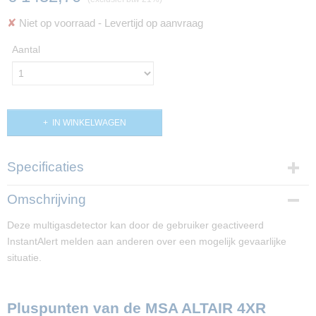
✘
Niet op voorraad
- Levertijd op aanvraag
Aantal
IN WINKELWAGEN
Specificaties
Productcode
Omschrijving
PP02910
Deze multigasdetector kan door de gebruiker geactiveerd
InstantAlert melden aan anderen over een mogelijk gevaarlijke
situatie.
Pluspunten van de MSA ALTAIR 4XR