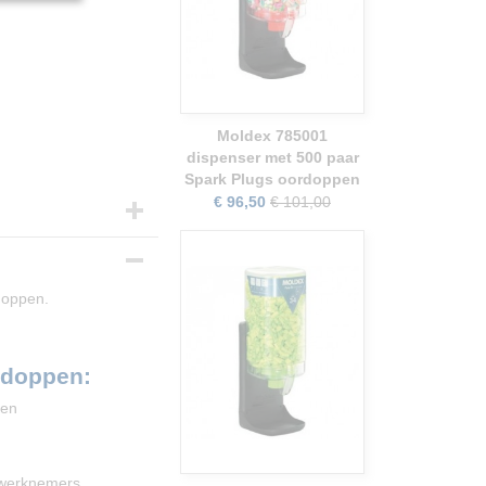
Moldex 785001
dispenser met 500 paar
Spark Plugs oordoppen
€ 96,50
€ 101,00
doppen.
rdoppen:
pen
 werknemers