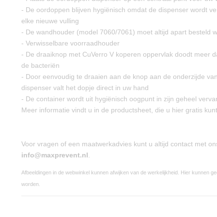
- De oordoppen blijven hygiënisch omdat de dispenser wordt ve
elke nieuwe vulling
- De wandhouder (model 7060/7061) moet altijd apart besteld 
- Verwisselbare voorraadhouder
- De draaiknop met CuVerro V koperen oppervlak doodt meer 
de bacteriën
- Door eenvoudig te draaien aan de knop aan de onderzijde va
dispenser valt het dopje direct in uw hand
- De container wordt uit hygiënisch oogpunt in zijn geheel verv
Meer informatie vindt u in de productsheet, die u hier gratis k
Voor vragen of een maatwerkadvies kunt u altijd contact met o
info@maxprevent.nl
.
Afbeeldingen in de webwinkel kunnen afwijken van de werkelijkheid. Hier kunnen g
worden.