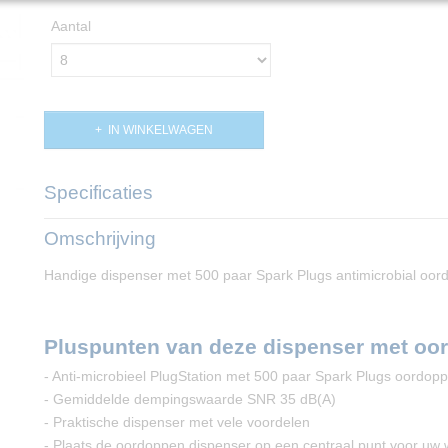
Aantal
IN WINKELWAGEN
Specificaties
Productcode
PP02899
Omschrijving
Handige dispenser met 500 paar Spark Plugs antimicrobial oor
Pluspunten van deze dispenser met oo
- Anti-microbieel PlugStation met 500 paar Spark Plugs oordop
- Gemiddelde dempingswaarde SNR 35 dB(A)
- Praktische dispenser met vele voordelen
- Plaats de oordoppen dispenser op een centraal punt voor uw