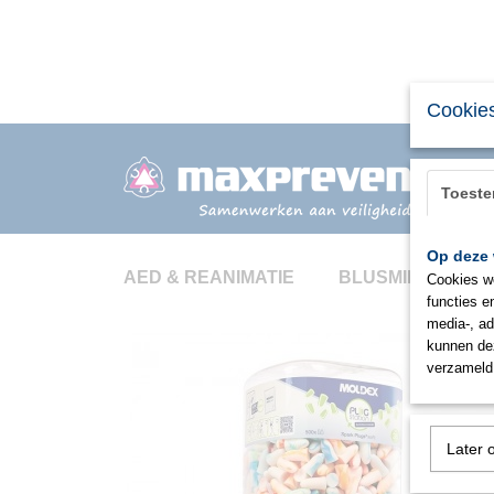
Cookies
Toest
Op deze 
AED & REANIMATIE
BLUSMIDDELEN
Cookies wo
functies e
media-, ad
kunnen dez
verzameld 
Later 