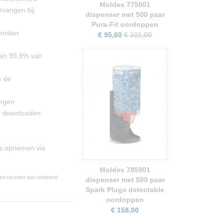
Moldex 775001
rvangen bij
dispenser met 500 paar
Pura-Fit oordoppen
worden
€ 95,60
€ 101,00
dan 99,9% van
n de
angen
unt downloaden
ns opnemen via
Moldex 785901
een rechten aan ontleend
dispenser met 500 paar
Spark Plugs detectable
oordoppen
€ 158,00