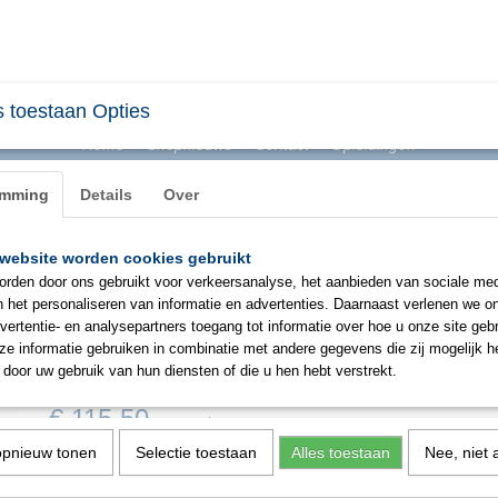
 toestaan Opties
Home
Shopnieuws
Contact
Opleidingen
emming
Details
Over
website worden cookies gebruikt
BHV & ONTRUIMING
EHBO
PBM
SIGNAL
rden door ons gebruikt voor verkeersanalyse, het aanbieden van sociale med
n het personaliseren van informatie en advertenties. Daarnaast verlenen we o
vertentie- en analysepartners toegang tot informatie over hoe u onze site gebru
Moldex 785002 dispenser met 
e informatie gebruiken in combinatie met andere gegevens die zij mogelijk 
Spark Plugs antimicrobial oord
door uw gebruik van hun diensten of die u hen hebt verstrekt.
€ 115,50
per stuk
Minimum aantal is 8 voor
€ 924,00
(exclusief btw 21%)
opnieuw tonen
Selectie toestaan
Alles toestaan
Nee, niet 
✘
Niet op voorraad