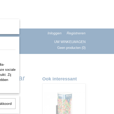
Inloggen
Registreren
UW WINKELWAGEN
Geen producten
(0)
ISATIE
ia-
nze sociale
ikt. Zij
500 paar
Ook interessant
hebben
oppen
akkoord