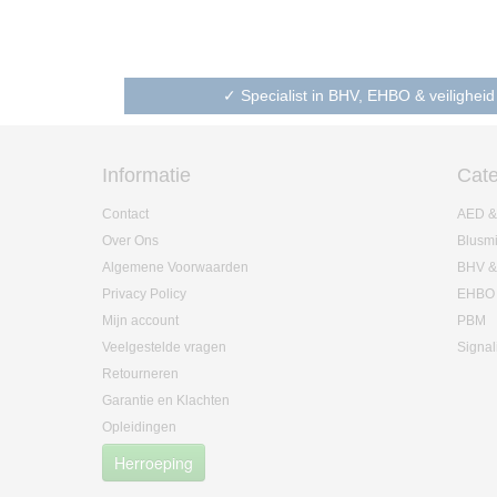
✓ Specialist in BHV, EHBO & veiligheid
Informatie
Cate
Contact
AED &
Over Ons
Blusm
Algemene Voorwaarden
BHV &
Privacy Policy
EHBO
Mijn account
PBM
Veelgestelde vragen
Signal
Retourneren
Garantie en Klachten
Opleidingen
Herroeping