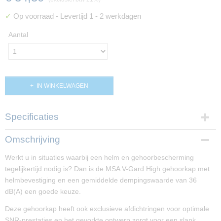
✓
Op voorraad
- Levertijd 1 - 2 werkdagen
Aantal
IN WINKELWAGEN
Specificaties
Productcode
Omschrijving
PP02799
Werkt u in situaties waarbij een helm en gehoorbescherming
tegelijkertijd nodig is? Dan is de MSA V-Gard High gehoorkap met
helmbevestiging en een gemiddelde dempingswaarde van 36
dB(A) een goede keuze.
Deze gehoorkap heeft ook exclusieve afdichtringen voor optimale
SNR-prestaties en het gevorkte ontwerp zorgt voor een slank