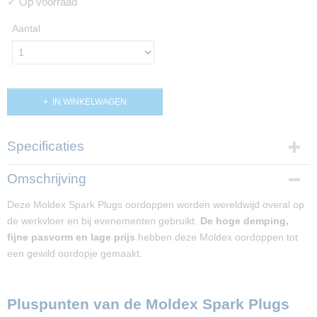
✓
Op voorraad
Aantal
IN WINKELWAGEN
Specificaties
Productcode
Omschrijving
PP02057
Deze Moldex Spark Plugs oordoppen worden wereldwijd overal op
de werkvloer en bij evenementen gebruikt.
De hoge demping,
fijne pasvorm en lage prijs
hebben deze Moldex oordoppen tot
een gewild oordopje gemaakt.
Pluspunten van de Moldex Spark Plugs