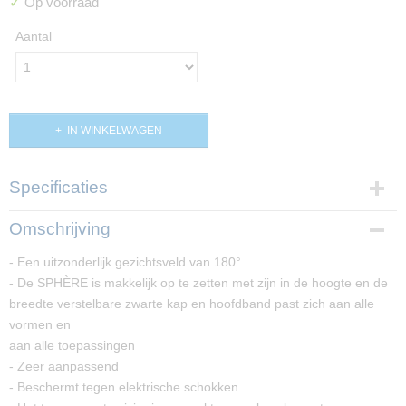
✓
Op voorraad
Aantal
IN WINKELWAGEN
Specificaties
Productcode
Omschrijving
PP02298
- Een uitzonderlijk gezichtsveld van 180°
- De SPHÈRE is makkelijk op te zetten met zijn in de hoogte en de
breedte verstelbare zwarte kap en hoofdband past zich aan alle
vormen en
aan alle toepassingen
- Zeer aanpassend
- Beschermt tegen elektrische schokken