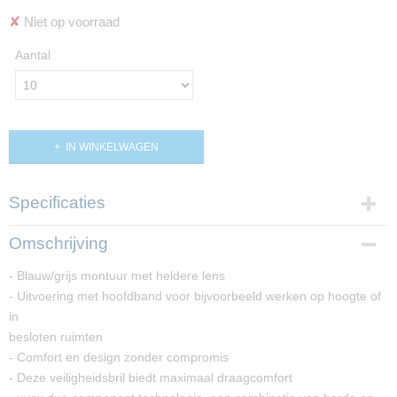
✘
Niet op voorraad
Aantal
IN WINKELWAGEN
Specificaties
Productcode
Omschrijving
PP02211
- Blauw/grijs montuur met heldere lens
- Uitvoering met hoofdband voor bijvoorbeeld werken op hoogte of
in
besloten ruimten
- Comfort en design zonder compromis
- Deze veiligheidsbril biedt maximaal draagcomfort