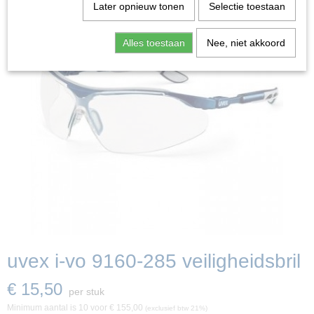
Later opnieuw tonen
Selectie toestaan
Alles toestaan
Nee, niet akkoord
uvex i-vo 9160-285 veiligheidsbril
€ 15,50
per stuk
Minimum aantal is 10 voor
€ 155,00
(exclusief btw 21%)