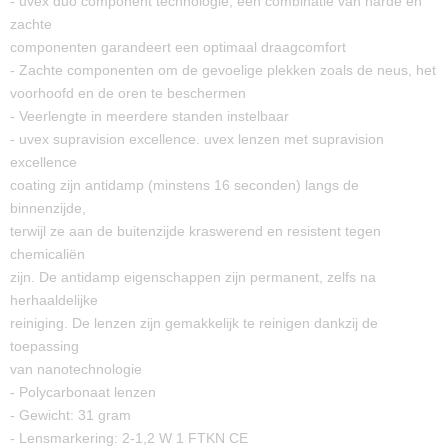
- uvex duo component technologie, een combinatie van harde en
zachte
componenten garandeert een optimaal draagcomfort
- Zachte componenten om de gevoelige plekken zoals de neus, het
voorhoofd en de oren te beschermen
- Veerlengte in meerdere standen instelbaar
- uvex supravision excellence. uvex lenzen met supravision
excellence
coating zijn antidamp (minstens 16 seconden) langs de
binnenzijde,
terwijl ze aan de buitenzijde kraswerend en resistent tegen
chemicaliën
zijn. De antidamp eigenschappen zijn permanent, zelfs na
herhaaldelijke
reiniging. De lenzen zijn gemakkelijk te reinigen dankzij de
toepassing
van nanotechnologie
- Polycarbonaat lenzen
- Gewicht: 31 gram
- Lensmarkering: 2-1,2 W 1 FTKN CE