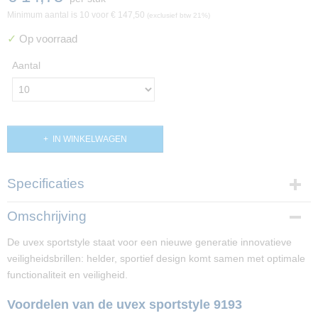
Minimum aantal is 10 voor
€ 147,50
(exclusief btw 21%)
✓
Op voorraad
Aantal
IN WINKELWAGEN
Specificaties
Productcode
Omschrijving
PP02920
De uvex sportstyle staat voor een nieuwe generatie innovatieve
veiligheidsbrillen: helder, sportief design komt samen met optimale
functionaliteit en veiligheid.
Voordelen van de uvex sportstyle 9193