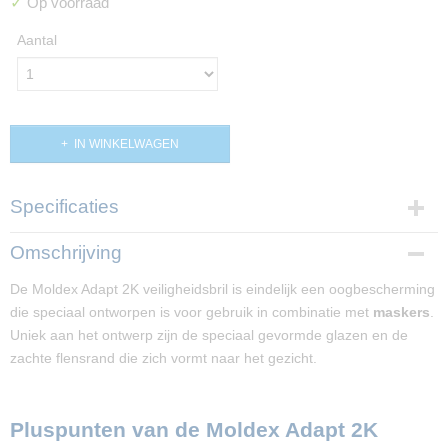
✓
Op voorraad
Aantal
IN WINKELWAGEN
Specificaties
Productcode
Omschrijving
PP02922
De Moldex Adapt 2K veiligheidsbril is eindelijk een oogbescherming
die speciaal ontworpen is voor gebruik in combinatie met
maskers
.
Uniek aan het ontwerp zijn de speciaal gevormde glazen en de
zachte flensrand die zich vormt naar het gezicht.
Pluspunten van de Moldex Adapt 2K