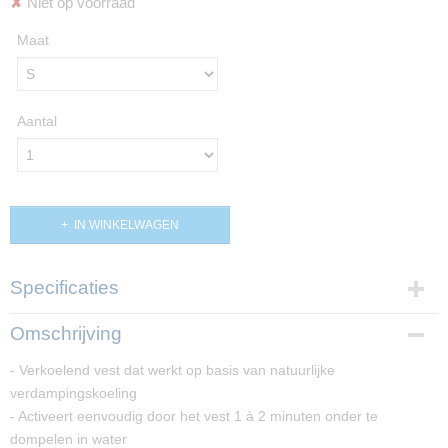
✘
Niet op voorraad
Maat
Aantal
IN WINKELWAGEN
Specificaties
Productcode
Omschrijving
PP02936
- Verkoelend vest dat werkt op basis van natuurlijke
verdampingskoeling
- Activeert eenvoudig door het vest 1 à 2 minuten onder te
dompelen in water