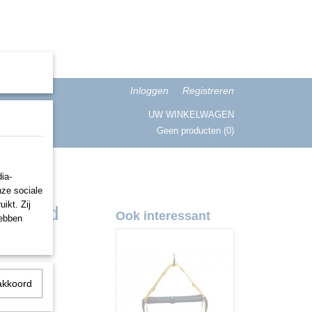
Inloggen
Registreren
UW WINKELWAGEN
Geen producten
(0)
ISATIE
ia-
nze sociale
ikt. Zij
skoord
Ook interessant
hebben
akkoord