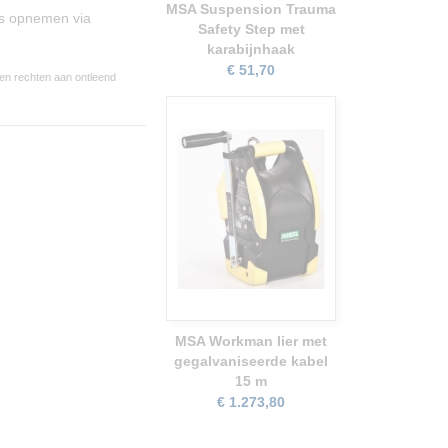
MSA Suspension Trauma
ns opnemen via
Safety Step met
karabijnhaak
€ 51,70
een rechten aan ontleend
MSA Workman lier met
gegalvaniseerde kabel
15 m
€ 1.273,80