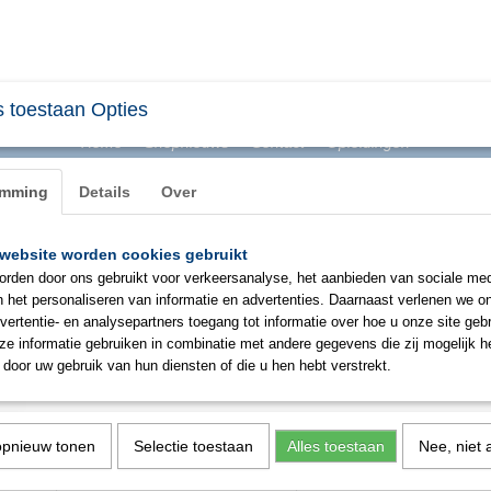
 toestaan Opties
Home
Shopnieuws
Contact
Opleidingen
emming
Details
Over
website worden cookies gebruikt
BHV & ONTRUIMING
EHBO
PBM
SIGNAL
rden door ons gebruikt voor verkeersanalyse, het aanbieden van sociale med
n het personaliseren van informatie en advertenties. Daarnaast verlenen we o
vertentie- en analysepartners toegang tot informatie over hoe u onze site gebru
OXXA Baker 4190 gereedschap
e informatie gebruiken in combinatie met andere gegevens die zij mogelijk 
door uw gebruik van hun diensten of die u hen hebt verstrekt.
€ 13,77
(exclusief btw 21%)
✓
Op voorraad
opnieuw tonen
Selectie toestaan
Alles toestaan
Nee, niet 
Aantal