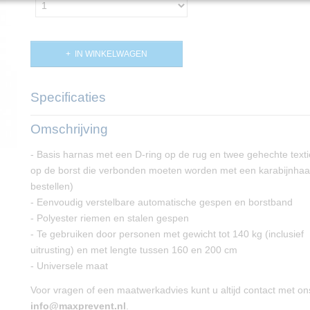
IN WINKELWAGEN
Specificaties
Productcode
PP02860
Omschrijving
- Basis harnas met een D-ring op de rug en twee gehechte texti
op de borst die verbonden moeten worden met een karabijnhaak
bestellen)
- Eenvoudig verstelbare automatische gespen en borstband
- Polyester riemen en stalen gespen
- Te gebruiken door personen met gewicht tot 140 kg (inclusief
uitrusting) en met lengte tussen 160 en 200 cm
- Universele maat
Voor vragen of een maatwerkadvies kunt u altijd contact met o
info@maxprevent.nl
.