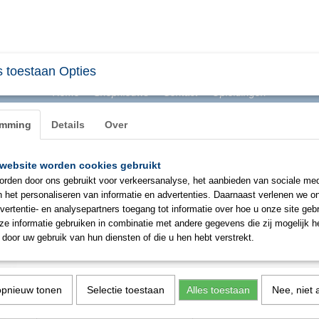
 toestaan Opties
Home
Shopnieuws
Contact
Opleidingen
emming
Details
Over
website worden cookies gebruikt
BHV & ONTRUIMING
EHBO
PBM
SIGNAL
rden door ons gebruikt voor verkeersanalyse, het aanbieden van sociale med
n het personaliseren van informatie en advertenties. Daarnaast verlenen we o
vertentie- en analysepartners toegang tot informatie over hoe u onze site gebru
OXXA Fuji 4015 harnas 3D
e informatie gebruiken in combinatie met andere gegevens die zij mogelijk 
door uw gebruik van hun diensten of die u hen hebt verstrekt.
€ 46,82
(exclusief btw 21%)
✓
Op voorraad
opnieuw tonen
Selectie toestaan
Alles toestaan
Nee, niet 
Aantal