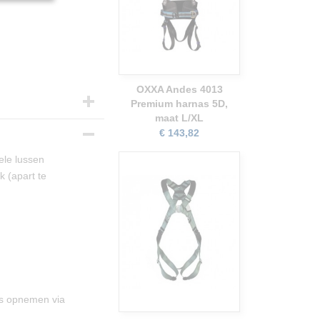
OXXA Andes 4013
Premium harnas 5D,
maat L/XL
€ 143,82
ele lussen
 (apart te
ns opnemen via