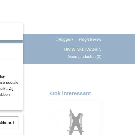
Inloggen
Registreren
UW WINKELWAGEN
Geen producten
(0)
ISATIE
ia-
nze sociale
ikt. Zij
Ook interessant
hebben
akkoord