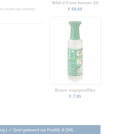
MSA V-Form harnas 2D
€ 69,60
een rechten aan ontleend
Braun oogspoelfles
€ 7,95
ning | ✓ Snel geleverd via PostNL & DHL