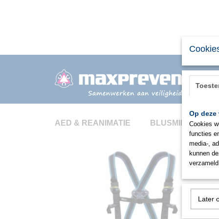
Cookies
Toest
Op deze 
AED & REANIMATIE
BLUSMIDDELEN
Cookies wo
functies e
media-, ad
kunnen dez
verzameld 
Later 