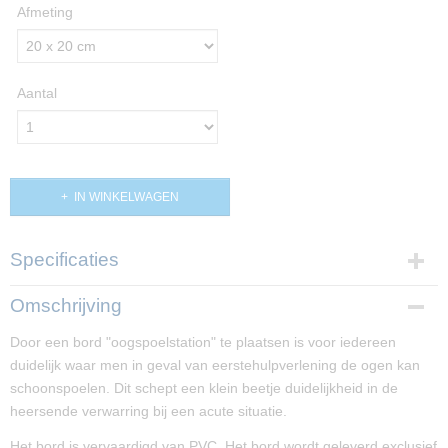
Afmeting
Aantal
IN WINKELWAGEN
Specificaties
Productcode
Omschrijving
PP01946-775
Door een bord "oogspoelstation" te plaatsen is voor iedereen
Afmetingen (l,b,h)
duidelijk waar men in geval van eerstehulpverlening de ogen kan
20 x 20 x 0 cm
schoonspoelen. Dit schept een klein beetje duidelijkheid in de
heersende verwarring bij een acute situatie.
Het bord is vervaardigd van PVC. Het bord wordt geleverd exclusief