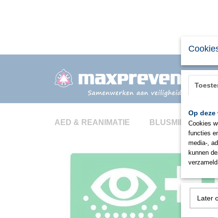
Cookies
Toest
Op deze 
AED & REANIMATIE
BLUSMIDDELEN
Cookies wo
functies e
media-, ad
kunnen dez
verzameld 
Later 