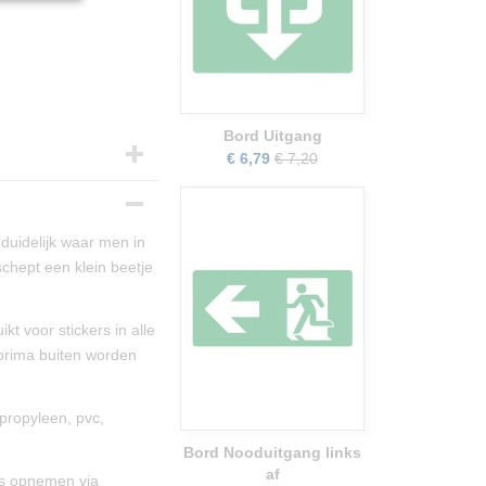
Bord Uitgang
€ 6,79
€ 7,20
 duidelijk waar men in
chept een klein beetje
kt voor stickers in alle
 prima buiten worden
ypropyleen, pvc,
Bord Nooduitgang links
af
ns opnemen via