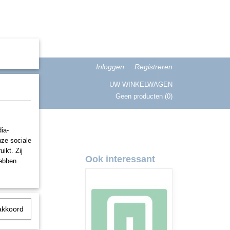
Inloggen
Registreren
UW WINKELWAGEN
Geen producten
(0)
ISATIE
ia-
nze sociale
ikt. Zij
Ook interessant
hebben
akkoord