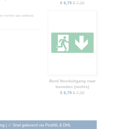
€ 6,79
€ 7,20
een rechten aan ontleend
Bord Nooduitgang naar
beneden (rechts)
€ 6,79
€ 7,20
ning | ✓ Snel geleverd via PostNL & DHL