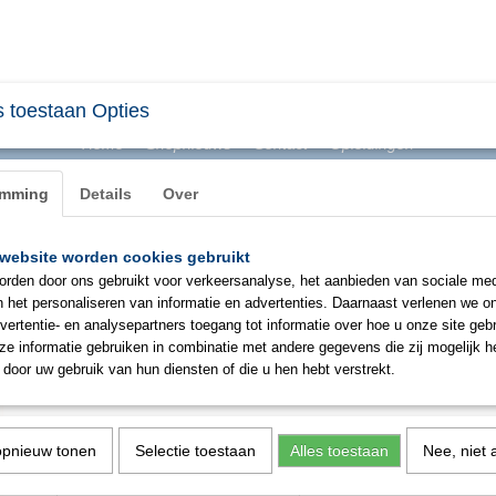
 toestaan Opties
Home
Shopnieuws
Contact
Opleidingen
emming
Details
Over
website worden cookies gebruikt
BHV & ONTRUIMING
EHBO
PBM
SIGNAL
rden door ons gebruikt voor verkeersanalyse, het aanbieden van sociale med
n het personaliseren van informatie en advertenties. Daarnaast verlenen we o
vertentie- en analysepartners toegang tot informatie over hoe u onze site gebru
Sticker Oogspoelstation (vinyl)
e informatie gebruiken in combinatie met andere gegevens die zij mogelijk 
door uw gebruik van hun diensten of die u hen hebt verstrekt.
€ 2,94
(exclusief btw 21%)
✓
Op voorraad
opnieuw tonen
Selectie toestaan
Alles toestaan
Nee, niet 
Aantal