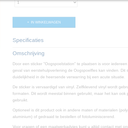
IN WINKELWAGEN
Specificaties
Productcode
PP02394
Omschrijving
Afmetingen (l,b,h)
15 x 15 x 0 cm
Door een sticker "Oogspoelstation" te plaatsen is voor iedereen
geval van eerstehulpverlening de Oogspoelfles kan vinden. Dit s
duidelijkheid in de heersende verwarring bij een acute situatie.
De sticker is vervaardigd van vinyl. Zelfklevend vinyl wordt gebrui
formaten. Dit wordt meestal binnen gebruikt, maar het kan ook
gebruikt.
Optioneel is dit product ook in andere maten of materialen (pol
aluminium) of gedraaid te bestellen of fotoluminiscerend.
Voor vragen of een maatwerkadvies kunt u altijd contact met o