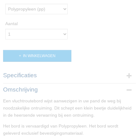
Aantal
IN WINKELWAGEN
Specificaties
Productcode
Omschrijving
PP01676
Een vluchtroutebord wijst aanwezigen in uw pand de weg bij
Afmetingen (l,b,h)
noodzakelijke ontruiming. Dit schept een klein beetje duidelijkheid
15 x 30 x 0 cm
in de heersende verwarring bij een ontruiming.
Het bord is vervaardigd van Polypropyleen. Het bord wordt
geleverd exclusief bevestigingsmateriaal.