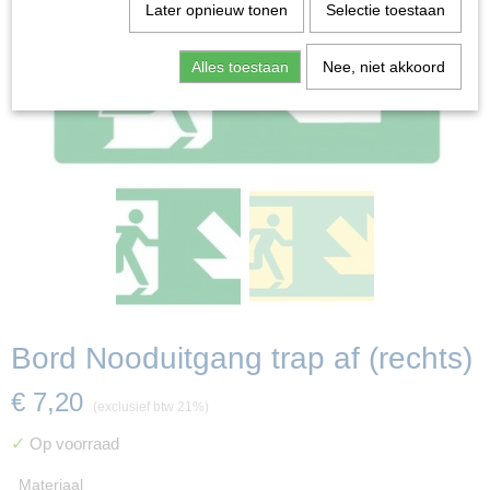
Later opnieuw tonen
Selectie toestaan
Alles toestaan
Nee, niet akkoord
Bord Nooduitgang trap af (rechts)
€ 7,20
(exclusief btw 21%)
✓
Op voorraad
Materiaal