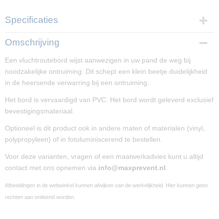
Specificaties
Productcode
Omschrijving
PP0-49-247
Een vluchtroutebord wijst aanwezigen in uw pand de weg bij
Afmetingen (l,b,h)
noodzakelijke ontruiming. Dit schept een klein beetje duidelijkheid
15 x 30 x 0 cm
in de heersende verwarring bij een ontruiming.
Het bord is vervaardigd van PVC. Het bord wordt geleverd exclusief
bevestigingsmateriaal.
Optioneel is dit product ook in andere maten of materialen (vinyl,
polypropyleen) of in fotoluminiscerend te bestellen.
Voor deze varianten, vragen of een maatwerkadvies kunt u altijd
contact met ons opnemen via
info@maxprevent.nl
.
Afbeeldingen in de webwinkel kunnen afwijken van de werkelijkheid. Hier kunnen geen
rechten aan ontleend worden.