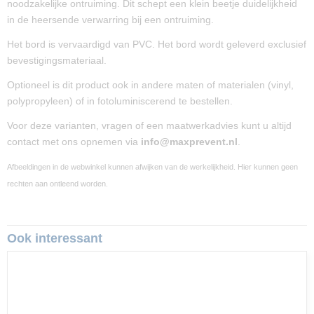
noodzakelijke ontruiming. Dit schept een klein beetje duidelijkheid
15 x 30 x 0 cm
in de heersende verwarring bij een ontruiming.
Het bord is vervaardigd van PVC. Het bord wordt geleverd exclusief
bevestigingsmateriaal.
Optioneel is dit product ook in andere maten of materialen (vinyl,
polypropyleen) of in fotoluminiscerend te bestellen.
Voor deze varianten, vragen of een maatwerkadvies kunt u altijd
contact met ons opnemen via
info@maxprevent.nl
.
Afbeeldingen in de webwinkel kunnen afwijken van de werkelijkheid. Hier kunnen geen
rechten aan ontleend worden.
Ook interessant