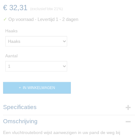
€ 32,31
(exclusief btw 21%)
✓
Op voorraad
- Levertijd 1 - 2 dagen
Haaks
Aantal
IN WINKELWAGEN
Specificaties
Productcode
Omschrijving
PP0-50-249
Een vluchtroutebord wijst aanwezigen in uw pand de weg bij
Afmetingen (l,b,h)