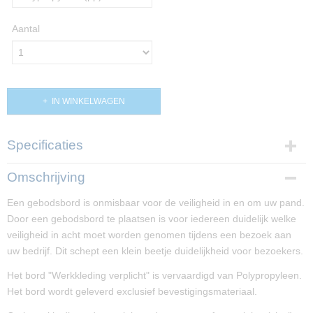
Aantal
IN WINKELWAGEN
Specificaties
Productcode
Omschrijving
PP02481
Een gebodsbord is onmisbaar voor de veiligheid in en om uw pand.
Afmetingen (l,b,h)
Door een gebodsbord te plaatsen is voor iedereen duidelijk welke
20 x 20 x 0 cm
veiligheid in acht moet worden genomen tijdens een bezoek aan
uw bedrijf. Dit schept een klein beetje duidelijkheid voor bezoekers.
Het bord "Werkkleding verplicht" is vervaardigd van Polypropyleen.
Het bord wordt geleverd exclusief bevestigingsmateriaal.