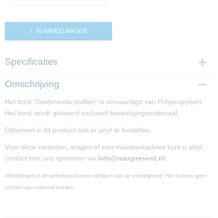
IN WINKELWAGEN
Specificaties
Afmetingen (l,b,h)
Omschrijving
15 x 30 x 0 cm
Het bord "Oxiderende stoffen" is vervaardigd van Polypropyleen.
Het bord wordt geleverd exclusief bevestigingsmateriaal.
Optioneel is dit product ook in vinyl te bestellen.
Voor deze varianten, vragen of een maatwerkadvies kunt u altijd
contact met ons opnemen via
info@maxprevent.nl
.
Afbeeldingen in de webwinkel kunnen afwijken van de werkelijkheid. Hier kunnen geen
rechten aan ontleend worden.