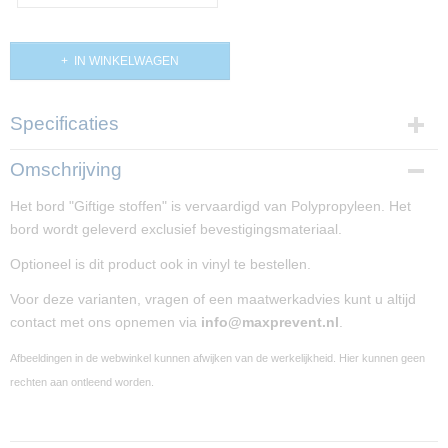
IN WINKELWAGEN
Specificaties
Productcode
Omschrijving
PP02036
Het bord "Giftige stoffen" is vervaardigd van Polypropyleen. Het
Afmetingen (l,b,h)
bord wordt geleverd exclusief bevestigingsmateriaal.
25 x 25 x 0 cm
Optioneel is dit product ook in vinyl te bestellen.
Voor deze varianten, vragen of een maatwerkadvies kunt u altijd
contact met ons opnemen via
info@maxprevent.nl
.
Afbeeldingen in de webwinkel kunnen afwijken van de werkelijkheid. Hier kunnen geen
rechten aan ontleend worden.